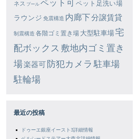
ペット可
ペット足洗い場
ネス
プール
内廊下
分譲賃貸
ラウンジ
免震構造
宅
大型駐車場
各階ゴミ置き場
制震構造
配ボックス
敷地内ゴミ置き
場
防犯カメラ
駐車場
楽器可
駐輪場
最近の投稿
ドゥーエ銀座イースト3詳細情報
ベルシードステアー大森北詳細情報