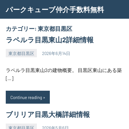
Skip
パークキューブ仲介手数料無料
to
content
カテゴリー:
東京都目黒区
ラペルラ目黒東山2詳細情報
東京都目黒区
2026年6月14日
SEZIMO
ラペルラ目黒東山2の建物概要。 目黒区東山にある築
[…]
Continue reading
ブリリア目黒大橋詳細情報
東京都目黒区
2026年5月6日