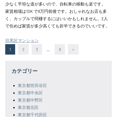
少なく平坦な道が多いので、自転車の移動も楽です。
家賃相場は1DK で9万円前後です。おしゃれなお店も多
く、カップルで同棲するにはいいかもしれません。2人
で住めば家賃が多少高くても折半できるのでいいです。
目黒区マンション
投
Next
1
2
3
…
9
»
Posts
稿
の
カテゴリー
ペ
東京都世田谷区
ー
東京都中央区
ジ
東京都中野区
東京都北区
送
東京都千代田区