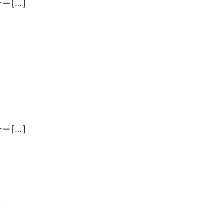
 […]
 […]