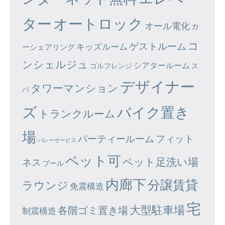
ター
オートロック
オール電化
カ
コ
ゲストルーム
キッズルーム
ーシェアリング
ンシェルジュ
シアタールーム
ゴルフレンジ
ス
デザイナー
タワーマンション
パ
ズ
バイク置き
トランクルーム
場
パーティールーム
フィット
バレーサービス
ペット可
ペット足洗い場
ネス
プール
内廊下
分譲賃貸
ラウンジ
免震構造
宅
大型駐車場
各階ゴミ置き場
制震構造