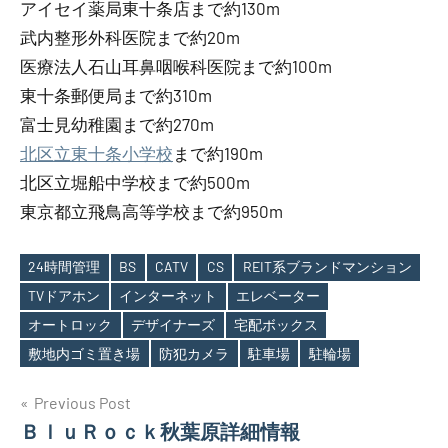
アイセイ薬局東十条店まで約130m
武内整形外科医院まで約20m
医療法人石山耳鼻咽喉科医院まで約100m
東十条郵便局まで約310m
富士見幼稚園まで約270m
北区立東十条小学校
まで約190m
北区立堀船中学校まで約500m
東京都立飛鳥高等学校まで約950m
24時間管理
BS
CATV
CS
REIT系ブランドマンション
TVドアホン
インターネット
エレベーター
Tags
オートロック
デザイナーズ
宅配ボックス
敷地内ゴミ置き場
防犯カメラ
駐車場
駐輪場
投
Previous Post
ＢｌｕＲｏｃｋ秋葉原詳細情報
稿