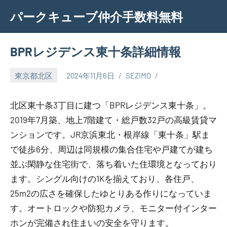
Skip
パークキューブ仲介手数料無料
to
content
BPRレジデンス東十条詳細情報
東京都北区
2024年11月6日
SEZIMO
北区東十条3丁目に建つ「BPRレジデンス東十条」。
2019年7月築、地上7階建て・総戸数32戸の高級賃貸マ
ンションです。JR京浜東北・根岸線「東十条」駅ま
で徒歩6分、周辺は同規模の集合住宅や戸建てが建ち
並ぶ閑静な住宅街で、落ち着いた住環境となっており
ます。シングル向けの1Kを揃えており、各住戸、
25m2の広さを確保したゆとりある作りになっていま
す。オートロックや防犯カメラ、モニター付インター
ホンが完備され住まいの安全を守ります。