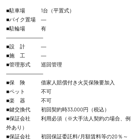
■駐車場 1台（平置式）
■バイク置場 ―
■駐輪場 有
―――――――
■設 計 ―
■施 工 ―
■管理形式 巡回管理
―――――――
■保 険 借家人賠償付き火災保険要加入
■ペット 不可
■楽 器 不可
■鍵交換代 初回契約時33,000円（税込）
■保証会社 利用必須（※大手法人契約の場合、例
外あり）
■保証会社 初回保証委託料/月額賃料等の20％～