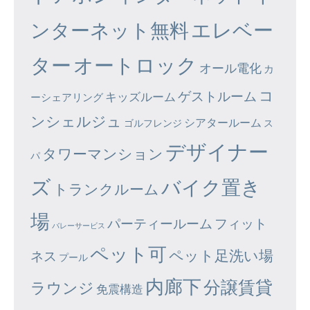
エレベー
ンターネット無料
ター
オートロック
オール電化
カ
コ
ゲストルーム
キッズルーム
ーシェアリング
ンシェルジュ
シアタールーム
ゴルフレンジ
ス
デザイナー
タワーマンション
パ
ズ
バイク置き
トランクルーム
場
パーティールーム
フィット
バレーサービス
ペット可
ペット足洗い場
ネス
プール
内廊下
分譲賃貸
ラウンジ
免震構造