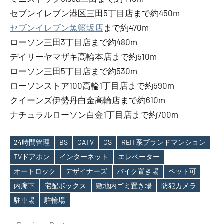
セブンイレブン港区三田5丁目店まで約450m
セブンイレブン魚籃坂店
まで約470m
ローソン三田3丁目店まで約480m
デイリーヤマザキ高輪本店まで約510m
ローソン三田5丁目店まで約530m
ローソンストア100高輪1丁目店まで約590m
クイーンズ伊勢丹白金高輪店まで約610m
ナチュラルローソン白金1丁目店まで約700m
24時間管理
BS
CATV
CS
REIT系ブランドマンション
TVドアホン
インターネット
エレベーター
オートロック
デザイナーズ
バイク置き場
ペット可
Tags
内廊下
宅配ボックス
敷地内ゴミ置き場
防犯カメラ
駐車場
駐輪場