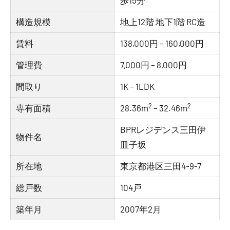
歩15分
構造規模
地上12階 地下1階 RC造
賃料
138,000円 – 160,000円
管理費
7,000円 – 8,000円
間取り
1K – 1LDK
2
2
専有面積
28.36m
– 32.46m
BPRレジデンス三田伊
物件名
皿子坂
所在地
東京都港区三田4-9-7
総戸数
104戸
築年月
2007年2月