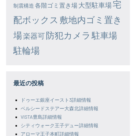
宅
大型駐車場
各階ゴミ置き場
制震構造
配ボックス
敷地内ゴミ置き
場
防犯カメラ
駐車場
楽器可
駐輪場
最近の投稿
ドゥーエ銀座イースト3詳細情報
ベルシードステアー大森北詳細情報
VISTA豊島詳細情報
シティウォーク王子デュー詳細情報
アローマ王子本町詳細情報