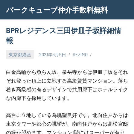
Skip
パークキューブ仲介手数料無料
to
content
BPRレジデンス三田伊皿子坂詳細情
報
東京都港区
2021年6月5日
SEZIMO
白金高輪から魚らん坂、泉岳寺からは伊皿子坂をそれ
ぞれ登った頂上に立地する高級賃貸マンション。落ち
着き高級感の有るデザインで共用廊下はホテルライク
な内廊下を採用しています。
高台に立地している為眺望良好です。北向住戸からは
東京タワーや都心の眺望が、南向住戸からは高松宮邸
の緑が望めます。マンション1階にはスーパーが有り