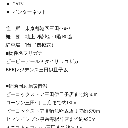
CATV
インターネット
住 所 東京都港区三田4-9-7
概 要 地上12階 地下1階 RC造
駐車場 1台（機械式）
■物件名フリガナ
ビーピーアールミタイサラコザカ
BPRレジデンス三田伊皿子坂
■近隣周辺施設情報
ピーコックストア三田伊皿子店まで約40m
ローソン三田4丁目店まで約180m
ピーコックストア高輪魚籃坂店まで約370m
セブンイレブン泉岳寺駅前店まで約420m
ミニストップcisca三田まで約440m