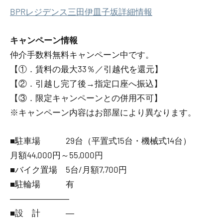
BPRレジデンス三田伊皿子坂詳細情報
キャンペーン情報
仲介手数料無料
キャンペーン中です。
【①．賃料の最大33％／引越代を還元】
【②．引越し完了後→指定口座へ振込】
【③．限定キャンペーンとの併用不可】
※キャンペーン内容はお部屋により異なります。
■駐車場 29台（平置式15台・機械式14台）
月額44,000円～55,000円
■バイク置場 5台/月額7,700円
■駐輪場 有
―――――――
■設 計 ―