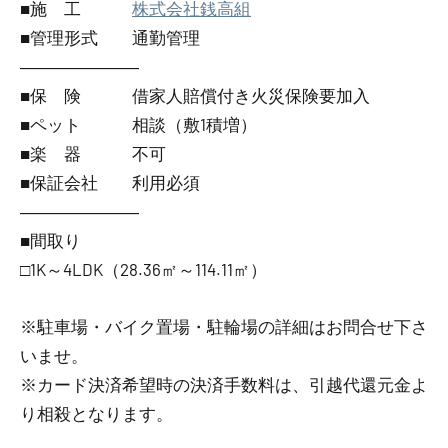
■施 工
株式会社銭高組
■管理形式 通勤管理
―――――――
■保 険 借家人賠償付き火災保険要加入
■ペット 相談（敷1積増）
■楽 器 不可
■保証会社 利用必須
―――――――
■間取り
□1K～4LDK（28.36㎡～114.11㎡）
※駐車場・バイク置場・駐輪場の詳細はお問合せ下さ
いませ。
※カード決済希望時の決済手数料は、引越代還元金よ
り相殺となります。