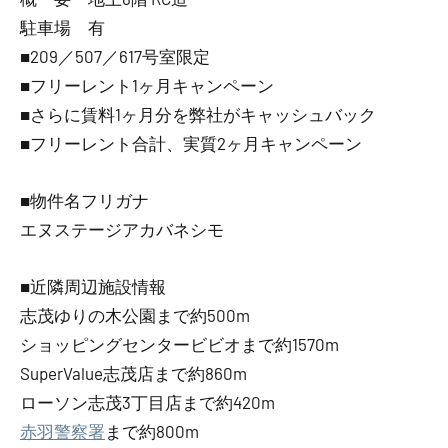
駐車場 有
■209／507／617号室限定
■フリーレント1ヶ月キャンペーン
■さらに賃料1ヶ月分を弊社がキャッシュバック
■フリーレント合計、実質2ヶ月キャンペーン
■物件名フリガナ
エヌステージアカバネシモ
■近隣周辺施設情報
志茂ゆりの木公園まで約500m
ショッピングセンタービビオまで約1570m
SuperValue志茂店まで約860m
ローソン志茂3丁目店まで約420m
赤羽警察署
まで約800m