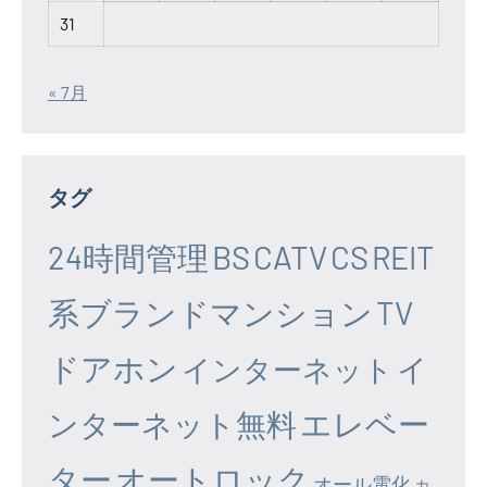
31
« 7月
タグ
24時間管理
BS
CATV
CS
REIT
系ブランドマンション
TV
ドアホン
イ
インターネット
エレベー
ンターネット無料
ター
オートロック
オール電化
カ