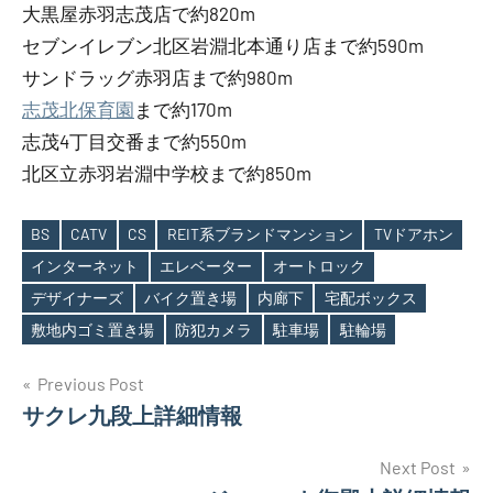
大黒屋赤羽志茂店で約820m
セブンイレブン北区岩淵北本通り店まで約590m
サンドラッグ赤羽店まで約980m
志茂北保育園
まで約170m
志茂4丁目交番まで約550m
北区立赤羽岩淵中学校まで約850m
BS
CATV
CS
REIT系ブランドマンション
TVドアホン
インターネット
エレベーター
オートロック
Tags
デザイナーズ
バイク置き場
内廊下
宅配ボックス
敷地内ゴミ置き場
防犯カメラ
駐車場
駐輪場
投
Previous Post
サクレ九段上詳細情報
稿
ナ
Next Post