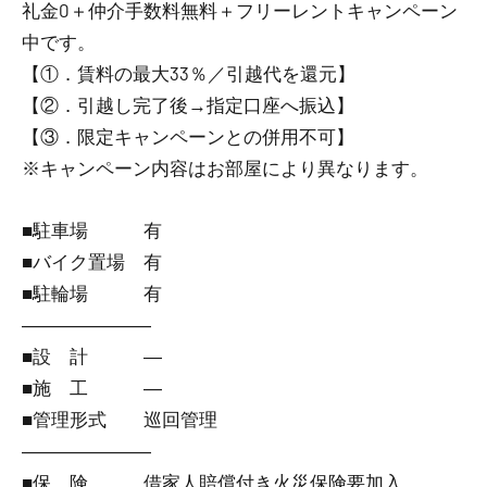
礼金0
＋
仲介手数料無料
＋
フリーレント
キャンペーン
中です。
【①．賃料の最大33％／引越代を還元】
【②．引越し完了後→指定口座へ振込】
【③．限定キャンペーンとの併用不可】
※キャンペーン内容はお部屋により異なります。
■駐車場 有
■バイク置場 有
■駐輪場 有
―――――――
■設 計 ―
■施 工 ―
■管理形式 巡回管理
―――――――
■保 険 借家人賠償付き火災保険要加入