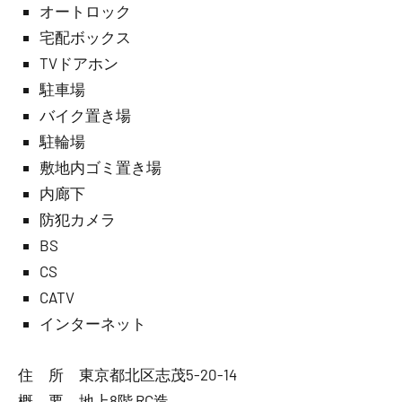
オートロック
宅配ボックス
TVドアホン
駐車場
バイク置き場
駐輪場
敷地内ゴミ置き場
内廊下
防犯カメラ
BS
CS
CATV
インターネット
住 所 東京都北区志茂5-20-14
概 要 地上8階 RC造