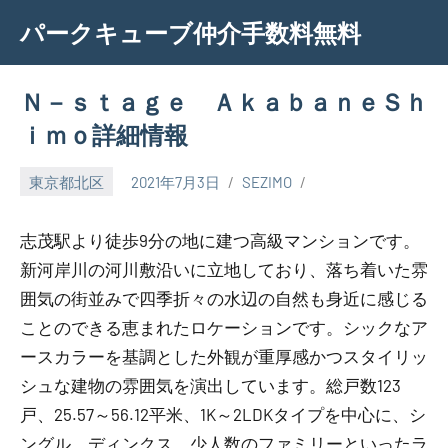
Skip
パークキューブ仲介手数料無料
to
content
Ｎ－ｓｔａｇｅ ＡｋａｂａｎｅＳｈ
ｉｍｏ詳細情報
東京都北区
2021年7月3日
SEZIMO
志茂駅より徒歩9分の地に建つ高級マンションです。
新河岸川の河川敷沿いに立地しており、落ち着いた雰
囲気の街並みで四季折々の水辺の自然も身近に感じる
ことのできる恵まれたロケーションです。シックなア
ースカラーを基調とした外観が重厚感かつスタイリッ
シュな建物の雰囲気を演出しています。総戸数123
戸、25.57～56.12平米、1K～2LDKタイプを中心に、シ
ングル、ディンクス、少人数のファミリーといったラ