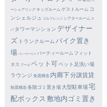
コ
ゲストルーム
キッズルーム
ーシェアリング
ンシェルジュ
シアタールーム
ゴルフレンジ
ス
デザイナー
タワーマンション
パ
ズ
バイク置き
トランクルーム
場
パーティールーム
フィット
バレーサービス
ペット可
ペット足洗い場
ネス
プール
内廊下
分譲賃貸
ラウンジ
免震構造
宅
大型駐車場
各階ゴミ置き場
制震構造
配ボックス
敷地内ゴミ置き