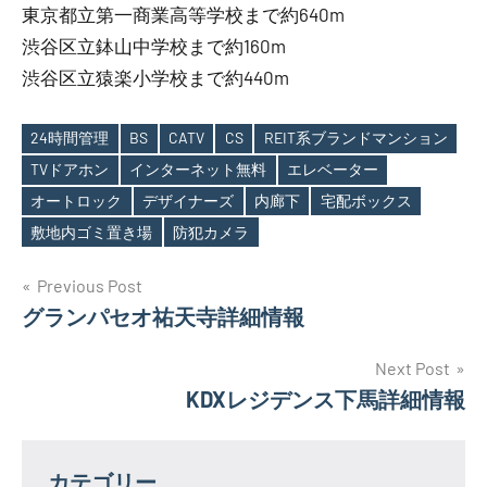
東京都立第一商業高等学校まで約640m
渋谷区立鉢山中学校まで約160m
渋谷区立猿楽小学校まで約440m
24時間管理
BS
CATV
CS
REIT系ブランドマンション
TVドアホン
インターネット無料
エレベーター
Tags
オートロック
デザイナーズ
内廊下
宅配ボックス
敷地内ゴミ置き場
防犯カメラ
投
Previous Post
グランパセオ祐天寺詳細情報
稿
ナ
Next Post
KDXレジデンス下馬詳細情報
ビ
ゲ
カテゴリー