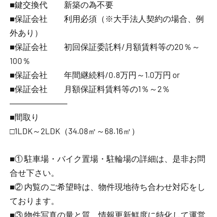
■鍵交換代 新築の為不要
■保証会社 利用必須（※大手法人契約の場合、例
外あり）
■保証会社 初回保証委託料/月額賃料等の20％～
100％
■保証会社 年間継続料/0.8万円～1.0万円 or
■保証会社 月額保証料賃料等の1％～2％
―――――――
■間取り
□1LDK～2LDK（34.08㎡～68.16㎡）
■① 駐車場・バイク置場・駐輪場の詳細は、是非お問
合せ下さい。
■② 内覧のご希望時は、物件現地待ち合わせ対応をし
ております。
■③ 物件写真の量と質、情報更新鮮度に特化して運営