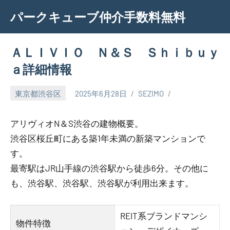
Skip
パークキューブ仲介手数料無料
to
content
ＡＬＩＶＩＯ Ｎ＆Ｓ Ｓｈｉｂｕｙ
ａ詳細情報
東京都渋谷区
2025年6月28日
SEZIMO
アリヴィオN＆S渋谷の建物概要。
渋谷区桜丘町にある築1年未満の新築マンションで
す。
最寄駅はJR山手線の渋谷駅から徒歩6分。その他に
も、渋谷駅、渋谷駅、渋谷駅が利用出来ます。
REIT系ブランドマンシ
物件特徴