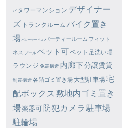
デザイナー
タワーマンション
パ
ズ
バイク置き
トランクルーム
場
パーティールーム
フィット
バレーサービス
ペット可
ペット足洗い場
ネス
プール
内廊下
分譲賃貸
ラウンジ
免震構造
宅
大型駐車場
各階ゴミ置き場
制震構造
配ボックス
敷地内ゴミ置き
場
防犯カメラ
駐車場
楽器可
駐輪場