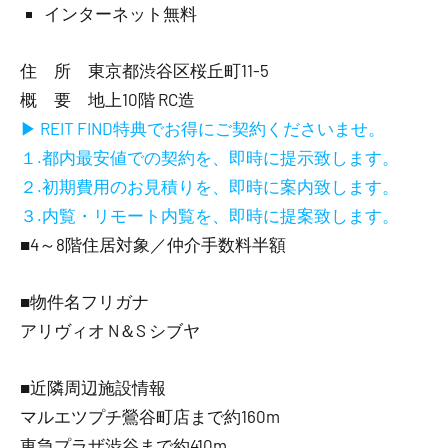
インターネット無料
住 所 東京都渋谷区桜丘町11-5
概 要 地上10階 RC造
▶ REIT FIND特典でお得にご契約くださいませ。
１.都内最安値での契約を、即時に提示致します。
２.初期費用のお見積りを、即時に案内致します。
３.内覧・リモート内覧を、即時に提案致します。
■4～8階住居対象／仲介手数料半額
■物件名フリガナ
アリヴィオ N＆S シブヤ
■近隣周辺施設情報
マルエツプチ鶯谷町店まで約160m
東急プラザ渋谷まで約410m