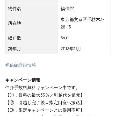
物件名
福信館
東京都文京区千駄木3-
所在地
26-15
総戸数
64戸
築年月
2013年11月
福信館詳細情報
キャンペーン情報
仲介手数料無料
キャンペーン中です。
【①．賃料の最大33％／引越代を還元】
【②．引越し完了後→指定口座へ振込】
【③．限定キャンペーンとの併用不可】