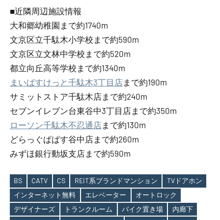
■近隣周辺施設情報
大和郷幼稚園まで約1740m
文京区立千駄木小学校まで約590m
文京区立文林中学校まで約520m
都立向丘高等学校まで約1340m
まいばすけっと千駄木3丁目店
まで約190m
サミットストア千駄木店まで約240m
セブンイレブン台東谷中3丁目店まで約350m
ローソン千駄木不忍通店
まで約130m
どらっぐぱぱす谷中店まで約260m
みずほ銀行動坂支店まで約590m
BS
CATV
CS
REIT系ブランドマンション
TVドアホン
インターネット無料
エレベーター
オートロック
デザイナーズ
トランクルーム
バイク置き場
内廊下
Tags