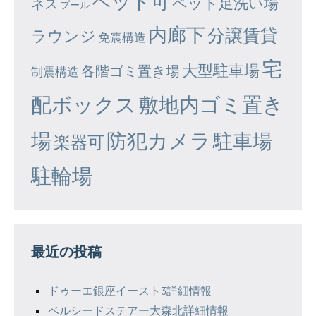
ペット可
ペット足洗い場
ネス
プール
内廊下
分譲賃貸
ラウンジ
免震構造
宅
大型駐車場
各階ゴミ置き場
制震構造
配ボックス
敷地内ゴミ置き
場
防犯カメラ
駐車場
楽器可
駐輪場
最近の投稿
ドゥーエ銀座イースト3詳細情報
ベルシードステアー大森北詳細情報