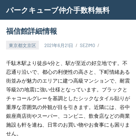
Skip
パークキューブ仲介手数料無料
to
content
福信館詳細情報
東京都文京区
2021年6月21日
SEZIMO
千駄木駅より徒歩4分と、駅が至近の好立地です。不
忍通り沿いで、都心の利便性の高さと、下町情緒ある
街並みが魅力のエリアに建つ高級マンションで、耐震
等級2の地震に強い仕様となっています。ブラックと
チャコールグレーを基調としたシックなタイル貼りが
重厚な雰囲気の外観が目を引きます。近隣には、谷中
銀座商店街やスーパー、コンビニ、飲食店などの商業
施設も軒を連ね、日常のお買い物やお食事にも困りま
せん。