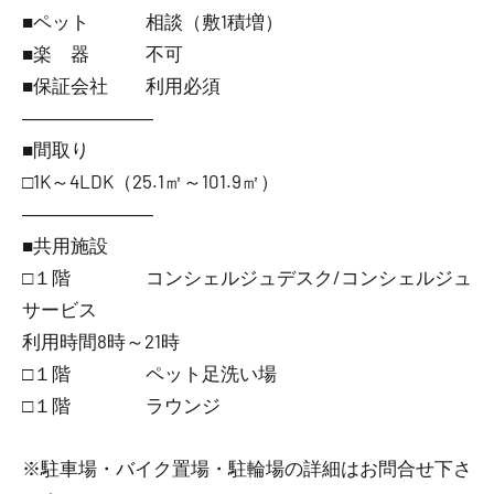
■ペット 相談（敷1積増）
■楽 器 不可
■保証会社 利用必須
―――――――
■間取り
□1K～4LDK（25.1㎡～101.9㎡）
―――――――
■共用施設
□１階 コンシェルジュデスク/コンシェルジュ
サービス
利用時間8時～21時
□１階 ペット足洗い場
□１階 ラウンジ
※駐車場・バイク置場・駐輪場の詳細はお問合せ下さ