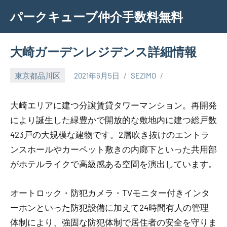
Skip
パークキューブ仲介手数料無料
to
content
大崎ガーデンレジデンス詳細情報
東京都品川区
2021年6月5日
SEZIMO
大崎エリアに建つ分譲賃貸タワーマンション。再開発
により誕生した緑豊かで開放的な敷地内に建つ総戸数
423戸の大規模な建物です。2層吹き抜けのエントラ
ンスホールやカーペット敷きの内廊下といった共用部
がホテルライクで高級感ある空間を演出しています。
オートロック・防犯カメラ・TVモニター付きインタ
ーホンといった防犯設備に加えて24時間有人の管理
体制により、強固な防犯体制で居住者の安全を守りま