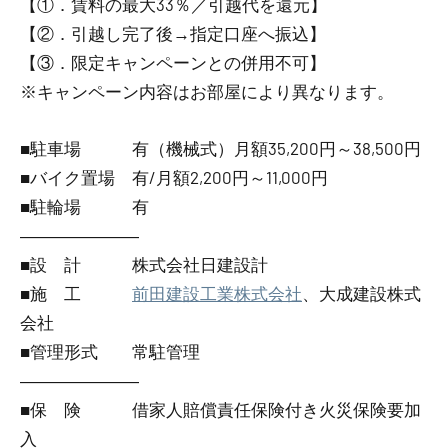
【①．賃料の最大33％／引越代を還元】
【②．引越し完了後→指定口座へ振込】
【③．限定キャンペーンとの併用不可】
※キャンペーン内容はお部屋により異なります。
■駐車場 有（機械式）月額35,200円～38,500円
■バイク置場 有/月額2,200円～11,000円
■駐輪場 有
―――――――
■設 計 株式会社日建設計
■施 工
前田建設工業株式会社
、大成建設株式
会社
■管理形式 常駐管理
―――――――
■保 険 借家人賠償責任保険付き火災保険要加
入