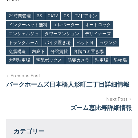
24時間管理
BS
CATV
CS
TVドアホン
インターネット無料
エレベーター
オートロック
コンシェルジュ
タワーマンション
デザイナーズ
Tags
トランクルーム
バイク置き場
ペット可
ラウンジ
免震構造
内廊下
分譲賃貸
各階ゴミ置き場
大型駐車場
宅配ボックス
防犯カメラ
駐車場
駐輪場
投
Previous Post
パークホームズ日本橋人形町二丁目詳細情報
稿
ナ
Next Post
ズーム恵比寿詳細情報
ビ
ゲ
カテゴリー
ー