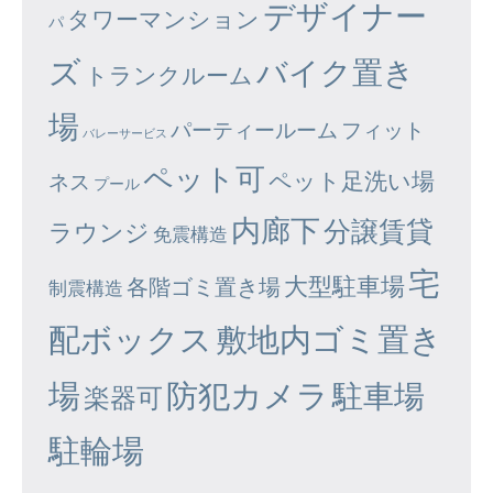
デザイナー
タワーマンション
パ
ズ
バイク置き
トランクルーム
場
パーティールーム
フィット
バレーサービス
ペット可
ペット足洗い場
ネス
プール
内廊下
分譲賃貸
ラウンジ
免震構造
宅
大型駐車場
各階ゴミ置き場
制震構造
配ボックス
敷地内ゴミ置き
場
防犯カメラ
駐車場
楽器可
駐輪場