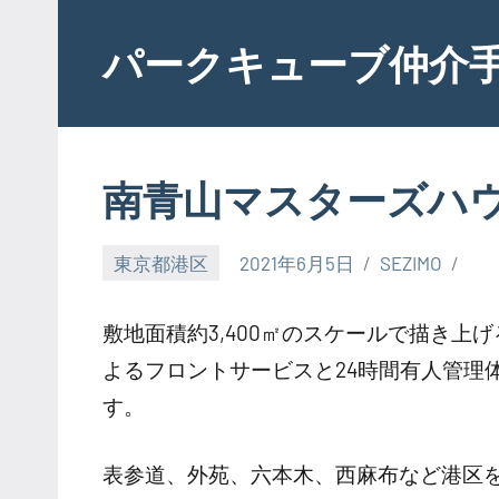
Skip
to
パークキューブ仲介
content
南青山マスターズハ
東京都港区
2021年6月5日
SEZIMO
敷地面積約3,400㎡のスケールで描き上
よるフロントサービスと24時間有人管理
す。
表参道、外苑、六本木、西麻布など港区