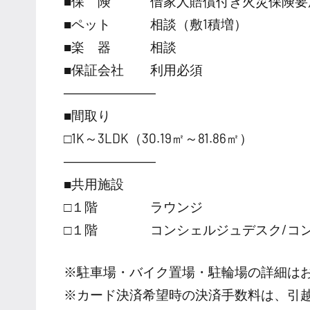
■保 険 借家人賠償付き火災保険要
■ペット 相談（敷1積増）
■楽 器 相談
■保証会社 利用必須
―――――――
■間取り
□1K～3LDK（30.19㎡～81.86㎡）
―――――――
■共用施設
□１階 ラウンジ
□１階 コンシェルジュデスク/コン
※駐車場・バイク置場・駐輪場の詳細は
※カード決済希望時の決済手数料は、引