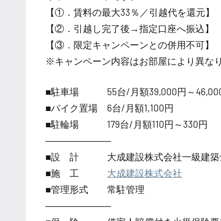
【①．賃料の最大33％／引越代を還元】
【②．引越し完了後→指定口座へ振込】
【③．限定キャンペーンとの併用不可】
※キャンペーン内容はお部屋により異な
■駐車場 55台/月額39,000円～46,00
■バイク置場 6台/月額1,100円
■駐輪場 179台/月額110円～330円
―――――――
■設 計 大成建設株式会社一級建築
■施 工
大成建設株式会社
■管理形式 常駐管理
―――――――