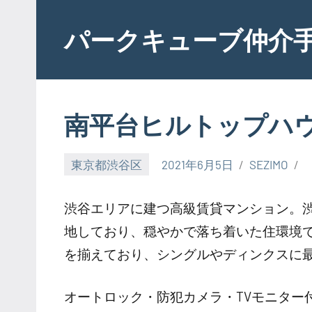
Skip
to
パークキューブ仲介
content
南平台ヒルトップハ
東京都渋谷区
2021年6月5日
SEZIMO
渋谷エリアに建つ高級賃貸マンション。
地しており、穏やかで落ち着いた住環境で
を揃えており、シングルやディンクスに
オートロック・防犯カメラ・TVモニター