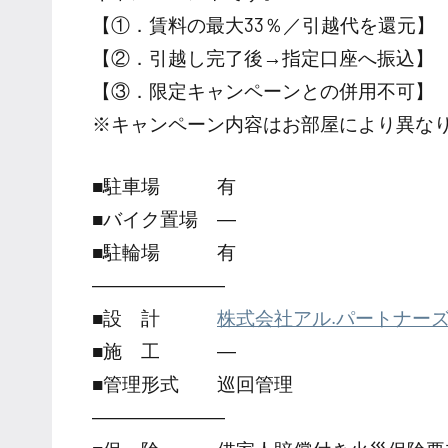
【①．賃料の最大33％／引越代を還元】
【②．引越し完了後→指定口座へ振込】
【③．限定キャンペーンとの併用不可】
※キャンペーン内容はお部屋により異な
■駐車場 有
■バイク置場 ―
■駐輪場 有
―――――――
■設 計
株式会社アル.パートナー
■施 工 ―
■管理形式 巡回管理
―――――――