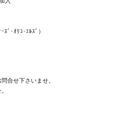
加入
ﾞ･ｵﾘｺ･ｴﾙｽﾞ）
お問合せ下さいませ。
せ。