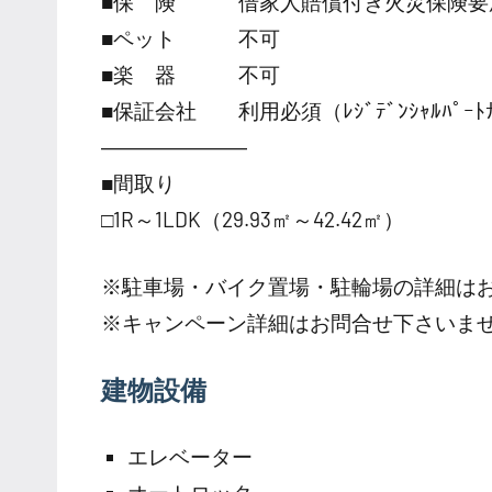
■保 険 借家人賠償付き火災保険要
■ペット 不可
■楽 器 不可
■保証会社 利用必須（ﾚｼﾞﾃﾞﾝｼｬﾙﾊﾟｰﾄﾅｰｽ
―――――――
■間取り
□1R～1LDK（29.93㎡～42.42㎡）
※駐車場・バイク置場・駐輪場の詳細は
※キャンペーン詳細はお問合せ下さいま
建物設備
エレベーター