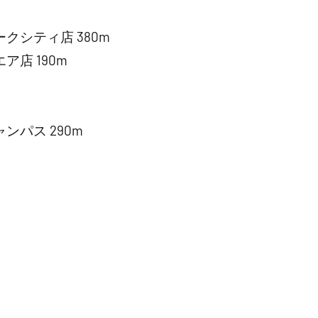
クシティ店 380m
店 190m
パス 290m