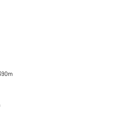
90m
m