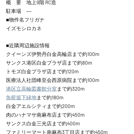
概 要 地上9階 RC造
駐車場 ―
■物件名フリガナ
イズモシロカネ
■近隣周辺施設情報
クイーンズ伊勢丹白金高輪店まで約100m
サンクス港区白金プラザ店まで約80m
トモズ白金プラザ店まで約120m
医療法人社団峰至会西原病院まで約100m
港区立高輪図書館分室
まで約320m
魚籃坂下緑地
まで約180m
白金アエルシティまで約200m
肉のハナマサ南麻布店まで約450m
サンクス白金三光店まで約400m
ファミリーマート南麻布3丁目店まで約450m