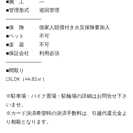
■施 工 ―
■管理形式 巡回管理
―――――――
■保 険 借家人賠償付き火災保険要加入
■ペット 不可
■楽 器 不可
■保証会社 利用必須
―――――――
■間取り
□1LDK（44.62㎡）
※駐車場・バイク置場・駐輪場の詳細はお問合せ下さ
いませ。
※カード決済希望時の決済手数料は、引越代還元金よ
り相殺となります。