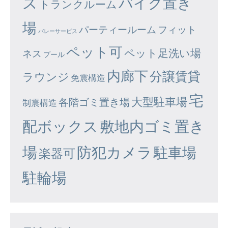
ズ
バイク置き
トランクルーム
場
パーティールーム
フィット
バレーサービス
ペット可
ペット足洗い場
ネス
プール
内廊下
分譲賃貸
ラウンジ
免震構造
宅
大型駐車場
各階ゴミ置き場
制震構造
配ボックス
敷地内ゴミ置き
場
防犯カメラ
駐車場
楽器可
駐輪場