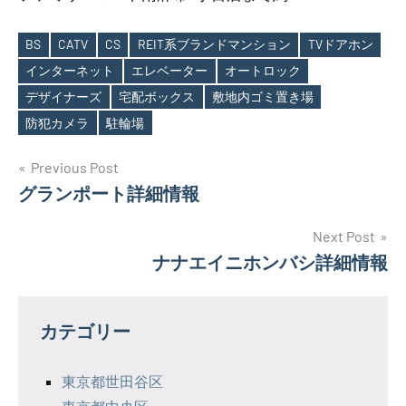
BS
CATV
CS
REIT系ブランドマンション
TVドアホン
インターネット
エレベーター
オートロック
Tags
デザイナーズ
宅配ボックス
敷地内ゴミ置き場
防犯カメラ
駐輪場
投
Previous Post
グランポート詳細情報
稿
ナ
Next Post
ナナエイニホンバシ詳細情報
ビ
ゲ
カテゴリー
ー
シ
東京都世田谷区