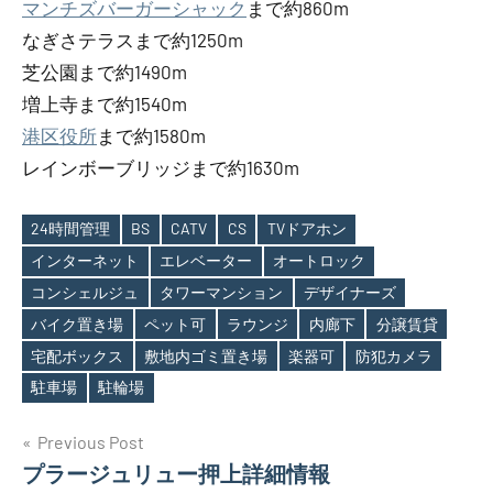
マンチズバーガーシャック
まで約860m
なぎさテラスまで約1250m
芝公園まで約1490m
増上寺まで約1540m
港区役所
まで約1580m
レインボーブリッジまで約1630m
24時間管理
BS
CATV
CS
TVドアホン
インターネット
エレベーター
オートロック
コンシェルジュ
タワーマンション
デザイナーズ
Tags
バイク置き場
ペット可
ラウンジ
内廊下
分譲賃貸
宅配ボックス
敷地内ゴミ置き場
楽器可
防犯カメラ
駐車場
駐輪場
投
Previous Post
プラージュリュー押上詳細情報
稿