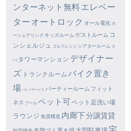
エレベー
ンターネット無料
ター
オートロック
オール電化
カ
コ
ゲストルーム
キッズルーム
ーシェアリング
ンシェルジュ
シアタールーム
ゴルフレンジ
ス
デザイナー
タワーマンション
パ
ズ
バイク置き
トランクルーム
場
パーティールーム
フィット
バレーサービス
ペット可
ペット足洗い場
ネス
プール
内廊下
分譲賃貸
ラウンジ
免震構造
宅
大型駐車場
各階ゴミ置き場
制震構造