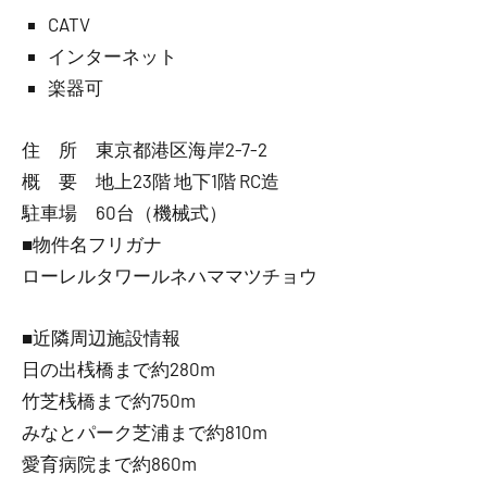
CATV
インターネット
楽器可
住 所 東京都港区海岸2-7-2
概 要 地上23階 地下1階 RC造
駐車場 60台（機械式）
■物件名フリガナ
ローレルタワールネハママツチョウ
■近隣周辺施設情報
日の出桟橋まで約280m
竹芝桟橋まで約750m
みなとパーク芝浦まで約810m
愛育病院まで約860m