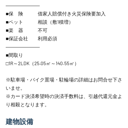
―――――――
■保 険 借家人賠償付き火災保険要加入
■ペット 相談（敷1積増）
■楽 器 不可
■保証会社 利用必須
―――――――
■間取り
□1R～2LDK（25.05㎡～140.55㎡）
※駐車場・バイク置場・駐輪場の詳細はお問合せ下さ
いませ。
※カード決済希望時の決済手数料は、引越代還元金よ
り相殺となります。
建物設備