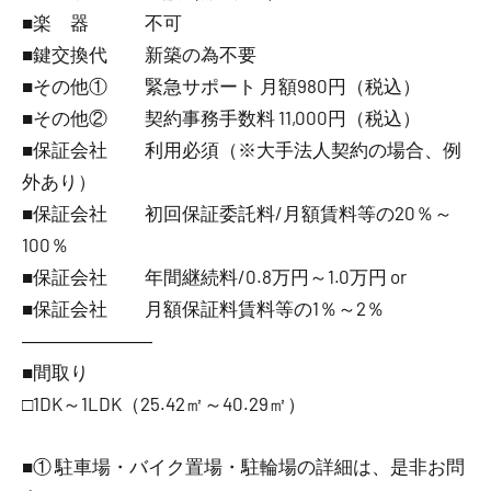
■楽 器 不可
■鍵交換代 新築の為不要
■その他① 緊急サポート 月額980円（税込）
■その他② 契約事務手数料 11,000円（税込）
■保証会社 利用必須（※大手法人契約の場合、例
外あり）
■保証会社 初回保証委託料/月額賃料等の20％～
100％
■保証会社 年間継続料/0.8万円～1.0万円 or
■保証会社 月額保証料賃料等の1％～2％
―――――――
■間取り
□1DK～1LDK（25.42㎡～40.29㎡）
■① 駐車場・バイク置場・駐輪場の詳細は、是非お問