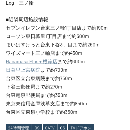
Log 三ノ輪
■近隣周辺施設情報
セブンイレブン台東三ノ輪1丁目店まで約190m
ローソン東日暮里1丁目店まで約300m
まいばすけっと台東下谷3丁目まで約260m
ワイズマート三ノ輪店まで約450m
Hanamasa Plus + 根岸店
まで約600m
日暮里上宮病院
まで約700m
台東区立台東病院まで約750m
下谷三郵便局まで約270m
台東竜泉郵便局まで約350m
東京東信用金庫浅草支店まで約850m
台東区立東泉小学校まで約350m
24時間管理
BS
CATV
CS
TVドアホン