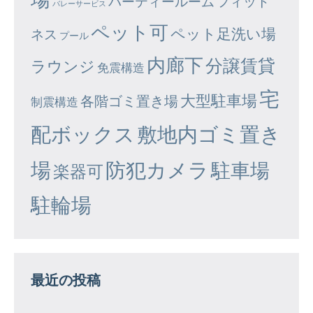
パーティールーム
フィット
バレーサービス
ペット可
ペット足洗い場
ネス
プール
内廊下
分譲賃貸
ラウンジ
免震構造
宅
大型駐車場
各階ゴミ置き場
制震構造
配ボックス
敷地内ゴミ置き
場
防犯カメラ
駐車場
楽器可
駐輪場
最近の投稿