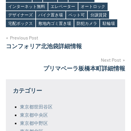
インターネット無料
エレベーター
オートロック
Tags
デザイナーズ
バイク置き場
ペット可
分譲賃貸
宅配ボックス
敷地内ゴミ置き場
防犯カメラ
駐輪場
投
Previous Post
コンフォリア北池袋詳細情報
稿
ナ
Next Post
プリマベーラ板橋本町詳細情報
ビ
ゲ
カテゴリー
ー
シ
東京都世田谷区
東京都中央区
ョ
東京都中野区
ン