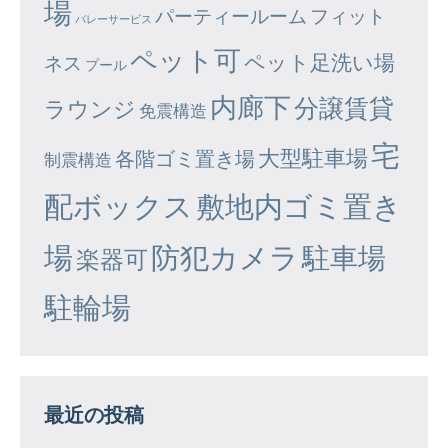
場
パーティールーム
フィット
バレーサービス
ペット可
ペット足洗い場
ネス
プール
内廊下
分譲賃貸
ラウンジ
免震構造
宅
大型駐車場
各階ゴミ置き場
制震構造
配ボックス
敷地内ゴミ置き
場
防犯カメラ
駐車場
楽器可
駐輪場
最近の投稿