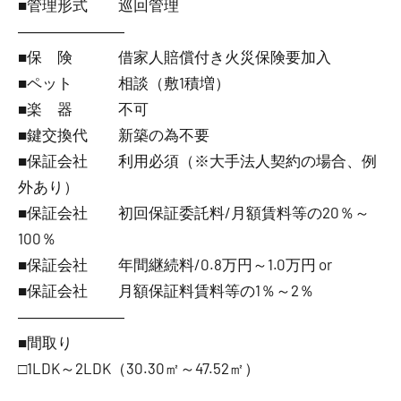
■管理形式 巡回管理
―――――――
■保 険 借家人賠償付き火災保険要加入
■ペット 相談（敷1積増）
■楽 器 不可
■鍵交換代 新築の為不要
■保証会社 利用必須（※大手法人契約の場合、例
外あり）
■保証会社 初回保証委託料/月額賃料等の20％～
100％
■保証会社 年間継続料/0.8万円～1.0万円 or
■保証会社 月額保証料賃料等の1％～2％
―――――――
■間取り
□1LDK～2LDK（30.30㎡～47.52㎡）