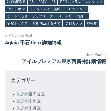
24時間管理
BS
CATV
CS
REIT系ブランドマンション
TVドアホン
インターネット無料
エレベーター
Tags
オートロック
デザイナーズ
ペット可
内廊下
宅配ボックス
敷地内ゴミ置き場
防犯カメラ
駐輪場
投
Previous Post
Aglaia 千石 Deux詳細情報
稿
ナ
Next Post
アイルプレミアム東京西新井詳細情報
ビ
ゲ
カテゴリー
ー
シ
東京都世田谷区
東京都中央区
ョ
東京都中野区