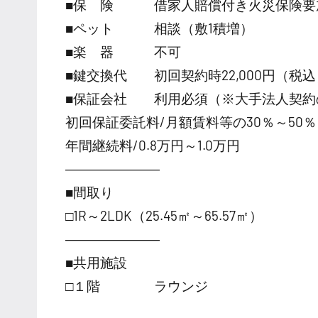
■保 険 借家人賠償付き火災保険要
■ペット 相談（敷1積増）
■楽 器 不可
■鍵交換代 初回契約時22,000円（税込
■保証会社 利用必須（※大手法人契約
初回保証委託料/月額賃料等の30％～50％
年間継続料/0.8万円～1.0万円
―――――――
■間取り
□1R～2LDK（25.45㎡～65.57㎡）
―――――――
■共用施設
□１階 ラウンジ