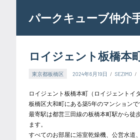
Skip
to
パークキューブ仲介
content
ロイジェント板橋本
東京都板橋区
2024年6月19日
SEZIMO
ロイジェント板橋本町（ロイジェントイ
板橋区大和町にある築5年のマンションで
最寄駅は都営三田線の板橋本町駅から徒
ます。
すべてのお部屋に浴室乾燥機、公営水道