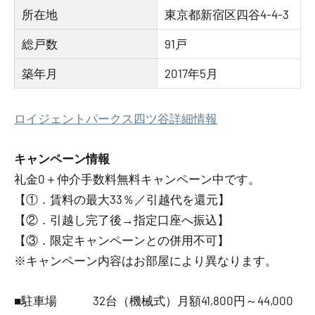
所在地
東京都新宿区四谷4-4-3
総戸数
91戸
築年月
2017年5月
ロイジェントパークス四ツ谷詳細情報
キャンペーン情報
礼金0
＋
仲介手数料無料
キャンペーン中です。
【①．賃料の最大33％／引越代を還元】
【②．引越し完了後→指定口座へ振込】
【③．限定キャンペーンとの併用不可】
※キャンペーン内容はお部屋により異なります。
■駐車場 32台（機械式）月額41,800円～44,000