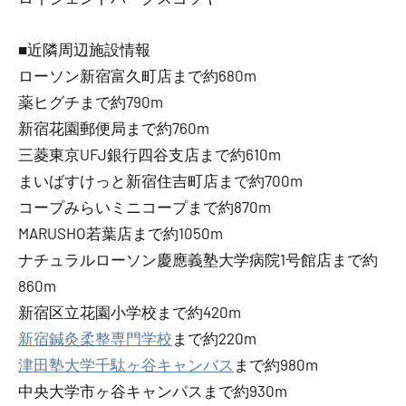
■近隣周辺施設情報
ローソン新宿富久町店まで約680m
薬ヒグチまで約790m
新宿花園郵便局まで約760m
三菱東京UFJ銀行四谷支店まで約610m
まいばすけっと新宿住吉町店まで約700m
コープみらいミニコープまで約870m
MARUSHO若葉店まで約1050m
ナチュラルローソン慶應義塾大学病院1号館店まで約
860m
新宿区立花園小学校まで約420m
新宿鍼灸柔整専門学校
まで約220m
津田塾大学千駄ヶ谷キャンバス
まで約980m
中央大学市ヶ谷キャンパスまで約930m