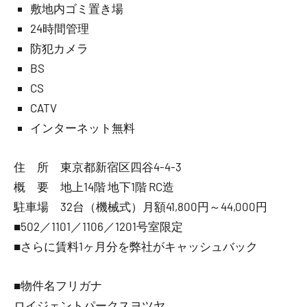
敷地内ゴミ置き場
24時間管理
防犯カメラ
BS
CS
CATV
インターネット無料
住 所 東京都新宿区四谷4-4-3
概 要 地上14階 地下1階 RC造
駐車場 32台（機械式）月額41,800円～44,000円
■502／1101／1106／1201号室限定
■さらに賃料1ヶ月分を弊社がキャッシュバック
■物件名フリガナ
ロイジェントパークスヨツヤ