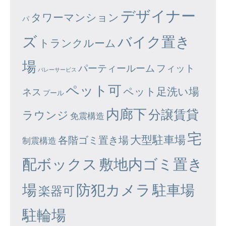
デザイナー
タワーマンション
パ
ズ
バイク置き
トランクルーム
場
パーティールーム
フィット
バレーサービス
ペット可
ペット足洗い場
ネス
プール
内廊下
分譲賃貸
ラウンジ
免震構造
宅
大型駐車場
各階ゴミ置き場
制震構造
配ボックス
敷地内ゴミ置き
場
防犯カメラ
駐車場
楽器可
駐輪場