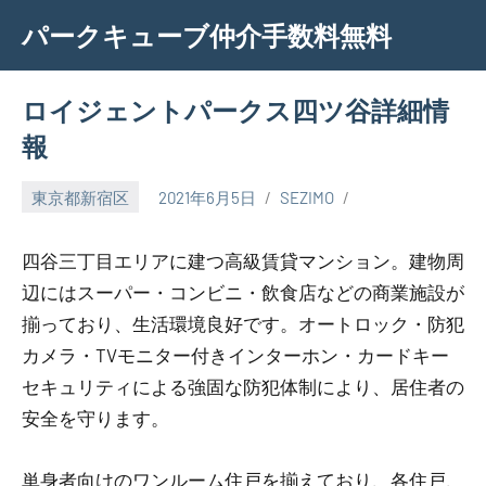
Skip
パークキューブ仲介手数料無料
to
content
ロイジェントパークス四ツ谷詳細情
報
東京都新宿区
2021年6月5日
SEZIMO
四谷三丁目エリアに建つ高級賃貸マンション。建物周
辺にはスーパー・コンビニ・飲食店などの商業施設が
揃っており、生活環境良好です。オートロック・防犯
カメラ・TVモニター付きインターホン・カードキー
セキュリティによる強固な防犯体制により、居住者の
安全を守ります。
単身者向けのワンルーム住戸を揃えており、各住戸、