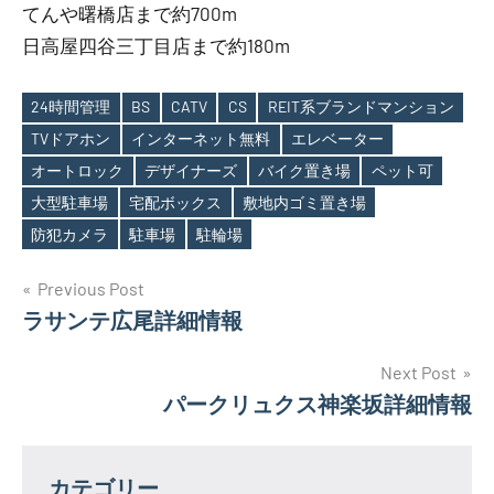
てんや曙橋店まで約700m
日高屋四谷三丁目店まで約180m
24時間管理
BS
CATV
CS
REIT系ブランドマンション
TVドアホン
インターネット無料
エレベーター
オートロック
デザイナーズ
バイク置き場
ペット可
Tags
大型駐車場
宅配ボックス
敷地内ゴミ置き場
防犯カメラ
駐車場
駐輪場
投
Previous Post
ラサンテ広尾詳細情報
稿
ナ
Next Post
パークリュクス神楽坂詳細情報
ビ
ゲ
カテゴリー