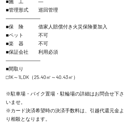
■施 工 ―
■管理形式 巡回管理
―――――――
■保 険 借家人賠償付き火災保険要加入
■ペット 不可
■楽 器 不可
■保証会社 利用必須
―――――――
■間取り
□1K～1LDK（25.40㎡～40.43㎡）
※駐車場・バイク置場・駐輪場の詳細はお問合せ下さ
いませ。
※カード決済希望時の決済手数料は、引越代還元金よ
り相殺となります。