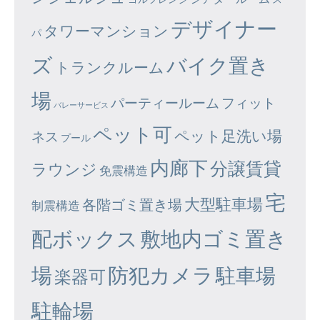
デザイナー
タワーマンション
パ
ズ
バイク置き
トランクルーム
場
パーティールーム
フィット
バレーサービス
ペット可
ペット足洗い場
ネス
プール
内廊下
分譲賃貸
ラウンジ
免震構造
宅
大型駐車場
各階ゴミ置き場
制震構造
配ボックス
敷地内ゴミ置き
場
防犯カメラ
駐車場
楽器可
駐輪場