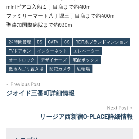
miniピアゴ入船１丁目店まで約410m
ファミリーマート八丁堀三丁目店まで約400m
聖路加国際病院まで約930m
24時間管理
BS
CATV
CS
REIT系ブランドマンション
TVドアホン
インターネット
エレベーター
Tags
オートロック
デザイナーズ
宅配ボックス
敷地内ゴミ置き場
防犯カメラ
駐輪場
投
Previous Post
ジオイド三番町詳細情報
稿
ナ
Next Post
リージア西新宿O-PLACE詳細情報
ビ
ゲ