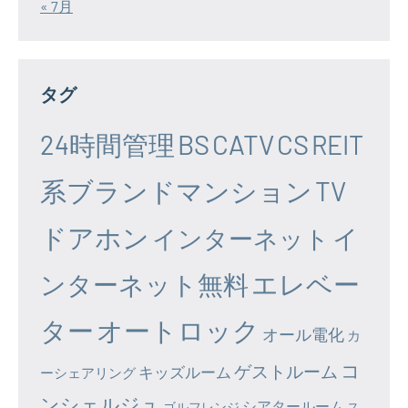
« 7月
タグ
24時間管理
BS
CATV
CS
REIT
系ブランドマンション
TV
ドアホン
イ
インターネット
エレベー
ンターネット無料
ター
オートロック
オール電化
カ
コ
ゲストルーム
キッズルーム
ーシェアリング
ンシェルジュ
シアタールーム
ゴルフレンジ
ス