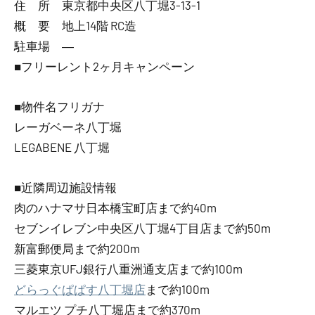
住 所 東京都中央区八丁堀3-13-1
概 要 地上14階 RC造
駐車場 ―
■フリーレント2ヶ月キャンペーン
■物件名フリガナ
レーガベーネ八丁堀
LEGABENE 八丁堀
■近隣周辺施設情報
肉のハナマサ日本橋宝町店まで約40m
セブンイレブン中央区八丁堀4丁目店まで約50m
新富郵便局まで約200m
三菱東京UFJ銀行八重洲通支店まで約100m
どらっぐぱぱす八丁堀店
まで約100m
マルエツ プチ八丁堀店まで約370m