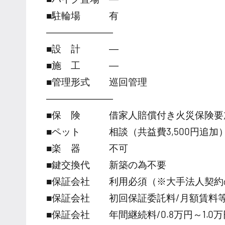
■駐輪場 有
―――――――
■設 計 ―
■施 工 ―
■管理形式 巡回管理
―――――――
■保 険 借家人賠償付き火災保険要
■ペット 相談（共益費3,500円追加
■楽 器 不可
■鍵交換代 新築の為不要
■保証会社 利用必須（※大手法人契約
■保証会社 初回保証委託料/月額賃料等の
■保証会社 年間継続料/0.8万円～1.0万円