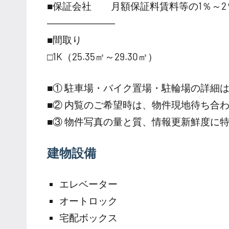
■保証会社 月額保証料賃料等の1％～2
―――――――
■間取り
□1K（25.35㎡～29.30㎡）
■① 駐車場・バイク置場・駐輪場の詳細
■② 内覧のご希望時は、物件現地待ち合
■③ 物件写真の量と質、情報更新鮮度に
建物設備
エレベーター
オートロック
宅配ボックス