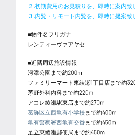
２.初期費用のお見積りを、即時に案内致
３.内覧・リモート内覧を、即時に提案致
■物件名フリガナ
レンティーヴァアヤセ
■近隣周辺施設情報
河添公園まで約200m
ファミリーマート東綾瀬1丁目店まで約32
茅野外科内科まで約220m
アコレ綾瀬駅東店まで約270m
葛飾区立西亀有小学校
まで約400m
亀有警察署西亀有交番
まで約450m
足立東綾瀬郵便局まで約450m