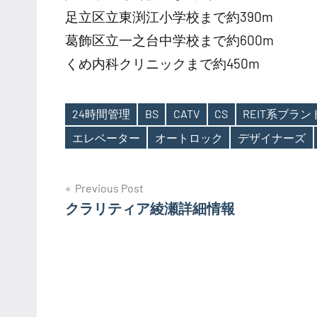
足立区立東渕江小学校まで約390m
葛飾区立一之台中学校まで約600m
くめ内科クリニックまで約450m
24時間管理
BS
CATV
CS
REIT系ブラ
Tags
エレベーター
オートロック
デザイナーズ
投
Previous Post
クラリティア綾瀬詳細情報
稿
ナ
ビ
ゲ