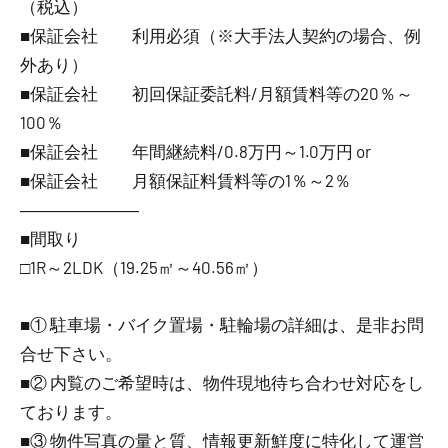
（税込）
■保証会社 利用必須（※大手法人契約の場合、例
外あり）
■保証会社 初回保証委託料/月額賃料等の20％～
100％
■保証会社 年間継続料/0.8万円～1.0万円 or
■保証会社 月額保証料賃料等の1％～2％
―――――――
■間取り
□1R～2LDK（19.25㎡～40.56㎡）
■① 駐車場・バイク置場・駐輪場の詳細は、是非お問
合せ下さい。
■② 内覧のご希望時は、物件現地待ち合わせ対応をし
ております。
■③ 物件写真の量と質、情報更新鮮度に特化して運営