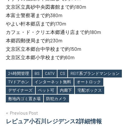
文京区立真砂中央図書館まで約180m
本富士警察署まで約380m
やよい軒本郷店まで約170m
カフェ・ド・クリエ本郷通り店まで約180m
本郷四郵便局まで約230m
文京区立本郷台中学校まで約150m
文京区立本郷小学校まで約60m
24時間管理
BS
CATV
CS
REIT系ブランドマンション
TVドアホン
インターネット無料
オートロック
Tags
デザイナーズ
ペット可
内廊下
宅配ボックス
敷地内ゴミ置き場
防犯カメラ
投
Previous Post
レピュア小石川レジデンス2詳細情報
稿