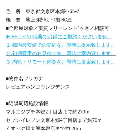
住 所 東京都文京区本郷4-35-7
概 要 地上3階 地下1階 RC造
■全部屋対象／実質フリーレント1ヶ月／相談可
▶ REIT FIND特典でお得にご契約くださいませ。
１.都内最安値での契約を、即時に提示致します。
２.初期費用のお見積りを、即時に案内致します。
３.内覧・リモート内覧を、即時に提案致します。
■物件名フリガナ
レピュアホンゴウレジデンス
■近隣周辺施設情報
マルエツプチ本郷2丁目店まで約270m
セブンイレブン文京本郷4丁目店まで約70m
くすりの福太郎本郷店まで約170m