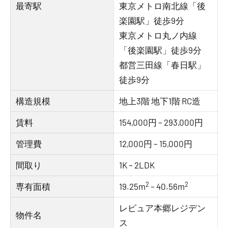
最寄駅
東京メトロ南北線「後
楽園駅」徒歩9分
東京メトロ丸ノ内線
「後楽園駅」徒歩9分
都営三田線「春日駅」
徒歩9分
構造規模
地上3階 地下1階 RC造
賃料
154,000円 – 293,000円
管理費
12,000円 – 15,000円
間取り
1K – 2LDK
2
2
専有面積
19.25m
– 40.56m
レピュア本郷レジデン
物件名
ス