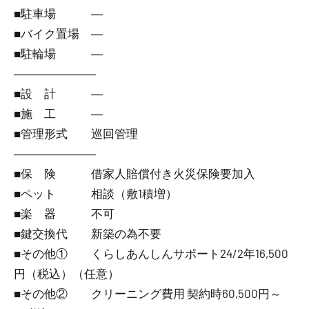
■駐車場 ―
■バイク置場 ―
■駐輪場 ―
―――――――
■設 計 ―
■施 工 ―
■管理形式 巡回管理
―――――――
■保 険 借家人賠償付き火災保険要加入
■ペット 相談（敷1積増）
■楽 器 不可
■鍵交換代 新築の為不要
■その他① くらしあんしんサポート24/2年16,500
円（税込）（任意）
■その他② クリーニング費用 契約時60,500円～