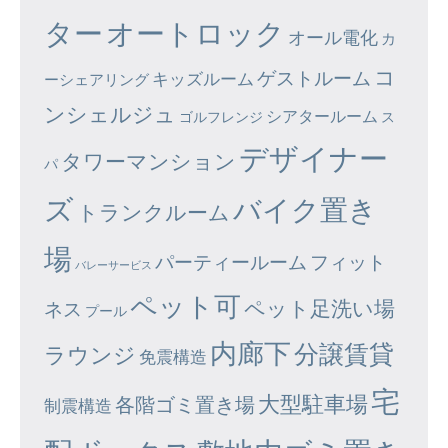
ター
オートロック
オール電化
カ
コ
ゲストルーム
キッズルーム
ーシェアリング
ンシェルジュ
シアタールーム
ゴルフレンジ
ス
デザイナー
タワーマンション
パ
ズ
バイク置き
トランクルーム
場
パーティールーム
フィット
バレーサービス
ペット可
ペット足洗い場
ネス
プール
内廊下
分譲賃貸
ラウンジ
免震構造
宅
大型駐車場
各階ゴミ置き場
制震構造