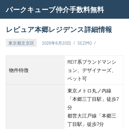
Skip
パークキューブ仲介手数料無料
to
content
レピュア本郷レジデンス詳細情報
東京都文京区
2026年6月20日
SEZIMO
REIT系ブランドマンシ
物件特徴
ョン、デザイナーズ、
ペット可
東京メトロ丸ノ内線
「本郷三丁目駅」徒歩7
分
都営大江戸線「本郷三
丁目駅」徒歩7分