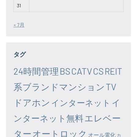
31
« 7月
タグ
24時間管理
BS
CATV
CS
REIT
系ブランドマンション
TV
ドアホン
イ
インターネット
エレベー
ンターネット無料
ター
オートロック
オール電化
カ