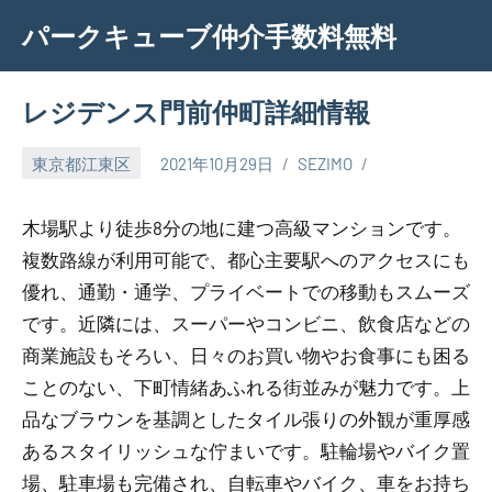
Skip
パークキューブ仲介手数料無料
to
content
レジデンス門前仲町詳細情報
東京都江東区
2021年10月29日
SEZIMO
木場駅より徒歩8分の地に建つ高級マンションです。
複数路線が利用可能で、都心主要駅へのアクセスにも
優れ、通勤・通学、プライベートでの移動もスムーズ
です。近隣には、スーパーやコンビニ、飲食店などの
商業施設もそろい、日々のお買い物やお食事にも困る
ことのない、下町情緒あふれる街並みが魅力です。上
品なブラウンを基調としたタイル張りの外観が重厚感
あるスタイリッシュな佇まいです。駐輪場やバイク置
場、駐車場も完備され、自転車やバイク、車をお持ち