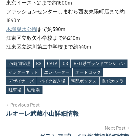
東京イースト21まで約1600m
ファッションセンターしまむら西友東陽町店まで約
1840m
木場親水公園
まで約390m
江東区立数矢小学校まで約210m
江東区立深川第二中学校まで約440m
24時間管理
BS
CATV
CS
REIT系ブランドマンション
インターネット
エレベーター
オートロック
Tags
デザイナーズ
バイク置き場
宅配ボックス
防犯カメラ
駐車場
駐輪場
投
Previous Post
ルオーレ武蔵小山詳細情報
稿
ナ
Next Post