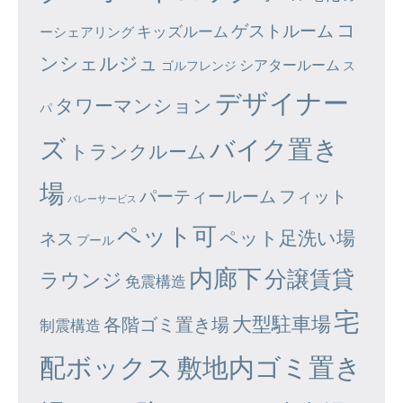
コ
ゲストルーム
キッズルーム
ーシェアリング
ンシェルジュ
シアタールーム
ゴルフレンジ
ス
デザイナー
タワーマンション
パ
ズ
バイク置き
トランクルーム
場
パーティールーム
フィット
バレーサービス
ペット可
ペット足洗い場
ネス
プール
内廊下
分譲賃貸
ラウンジ
免震構造
宅
大型駐車場
各階ゴミ置き場
制震構造
配ボックス
敷地内ゴミ置き