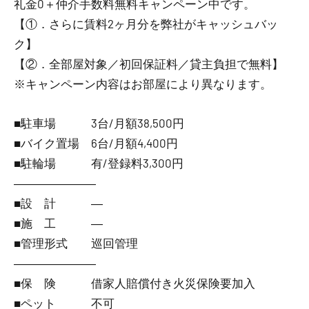
礼金0
＋
仲介手数料無料
キャンペーン中です。
【①．さらに賃料2ヶ月分を弊社がキャッシュバッ
ク】
【②．全部屋対象／初回保証料／貸主負担で無料】
※キャンペーン内容はお部屋により異なります。
■駐車場 3台/月額38,500円
■バイク置場 6台/月額4,400円
■駐輪場 有/登録料3,300円
―――――――
■設 計 ―
■施 工 ―
■管理形式 巡回管理
―――――――
■保 険 借家人賠償付き火災保険要加入
■ペット 不可