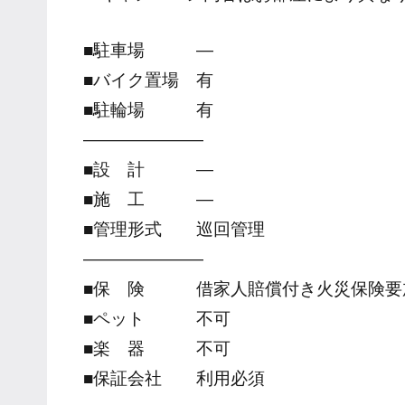
■駐車場 ―
■バイク置場 有
■駐輪場 有
―――――――
■設 計 ―
■施 工 ―
■管理形式 巡回管理
―――――――
■保 険 借家人賠償付き火災保険要
■ペット 不可
■楽 器 不可
■保証会社 利用必須