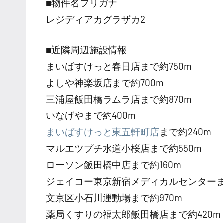
■物件名フリガナ
レジディアカグラザカ2
■近隣周辺施設情報
まいばすけっと春日店まで約750m
よしや神楽坂店まで約700m
三浦屋飯田橋ラムラ店まで約870m
いなげやまで約400m
まいばすけっと東五軒町店
まで約240m
マルエツプチ水道小桜店まで約550m
ローソン飯田橋中店まで約160m
ジェイコー東京新宿メディカルセンターま
文京区小石川運動場まで約970m
薬局くすりの福太郎飯田橋店まで約420m