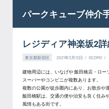
Skip
to
パークキューブ仲介
content
レジディア神楽坂2詳
東京都新宿区
2021年3月12日
SEZIMO
建物周辺には、いなげや 飯田橋店・ロー
スーパーやコンビニが複数あります。
複数の公園が徒歩圏内にあり、お散歩や
飯田橋駅は、交通の便や治安も良く住み
風情もある街です。