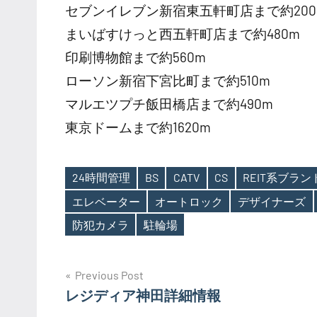
セブンイレブン新宿東五軒町店まで約200
まいばすけっと西五軒町店まで約480m
印刷博物館まで約560m
ローソン新宿下宮比町まで約510m
マルエツプチ飯田橋店まで約490m
東京ドームまで約1620m
24時間管理
BS
CATV
CS
REIT系ブラ
エレベーター
オートロック
デザイナーズ
Tags
防犯カメラ
駐輪場
投
Previous Post
レジディア神田詳細情報
稿