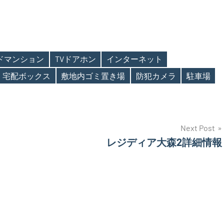
ンドマンション
TVドアホン
インターネット
宅配ボックス
敷地内ゴミ置き場
防犯カメラ
駐車場
Next Post
レジディア大森2詳細情報