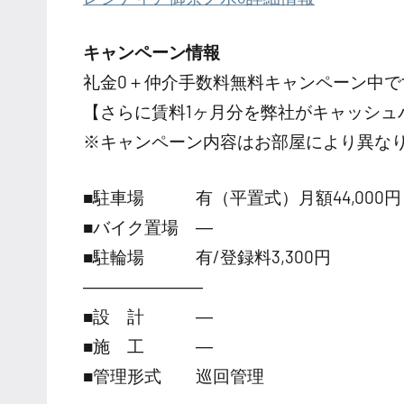
キャンペーン情報
礼金0
＋
仲介手数料無料
キャンペーン中で
【さらに賃料1ヶ月分を弊社がキャッシュ
※キャンペーン内容はお部屋により異な
■駐車場 有（平置式）月額44,000円
■バイク置場 ―
■駐輪場 有/登録料3,300円
―――――――
■設 計 ―
■施 工 ―
■管理形式 巡回管理