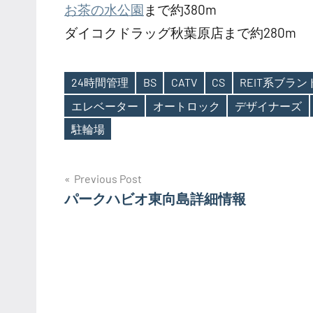
お茶の水公園
まで約380m
ダイコクドラッグ秋葉原店まで約280m
24時間管理
BS
CATV
CS
REIT系ブラ
エレベーター
オートロック
デザイナーズ
Tags
駐輪場
投
Previous Post
パークハビオ東向島詳細情報
稿
ナ
ビ
ゲ