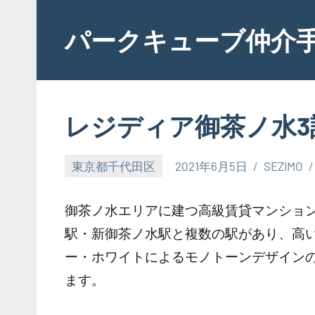
Skip
to
パークキューブ仲介
content
レジディア御茶ノ水3
東京都千代田区
2021年6月5日
SEZIMO
御茶ノ水エリアに建つ高級賃貸マンション
駅・新御茶ノ水駅と複数の駅があり、高
ー・ホワイトによるモノトーンデザイン
ます。