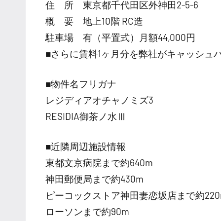
住 所 東京都千代田区外神田2-5-6
概 要 地上10階 RC造
駐車場 有（平置式）月額44,000円
■さらに賃料1ヶ月分を弊社がキャッシュ
■物件名フリガナ
レジディアオチャノミズ3
RESIDIA御茶ノ水Ⅲ
■近隣周辺施設情報
東都文京病院まで約640m
神田郵便局まで約430m
ピーコックストア神田妻恋坂店まで約220
ローソンまで約90m