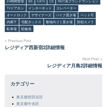
24時間管理
BS
CATV
CS
REIT系ブランドマンション
TVドアホン
インターネット
エレベーター
オートロック
デザイナーズ
バイク置き場
ペット可
Tags
内廊下
宅配ボックス
敷地内ゴミ置き場
防犯カメラ
駐車場
駐輪場
投
Previous Post
レジディア西新宿2詳細情報
稿
ナ
Next Post
レジディア月島2詳細情報
ビ
ゲ
カテゴリー
ー
シ
東京都世田谷区
東京都中央区
ョ