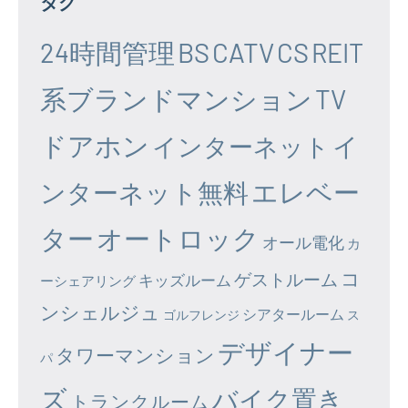
タグ
24時間管理
BS
CATV
CS
REIT
系ブランドマンション
TV
ドアホン
イ
インターネット
エレベー
ンターネット無料
ター
オートロック
オール電化
カ
コ
ゲストルーム
キッズルーム
ーシェアリング
ンシェルジュ
シアタールーム
ゴルフレンジ
ス
デザイナー
タワーマンション
パ
ズ
バイク置き
トランクルーム