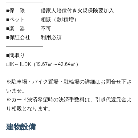
―――――――
■保 険 借家人賠償付き火災保険要加入
■ペット 相談（敷1積増）
■楽 器 不可
■保証会社 利用必須
―――――――
■間取り
□1K～1LDK（19.67㎡～42.64㎡）
※駐車場・バイク置場・駐輪場の詳細はお問合せ下さ
いませ。
※カード決済希望時の決済手数料は、引越代還元金よ
り相殺となります。
建物設備