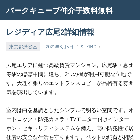
Skip
パークキューブ仲介手数料無料
to
content
レジディア広尾2詳細情報
東京都渋谷区
2021年6月5日
SEZIMO
広尾エリアに建つ高級賃貸マンション。広尾駅・恵比
寿駅のほぼ中間に建ち、2つの街が利用可能な立地で
す。大理石張りのエントランスロビーが品格有る雰囲
気を演出しています。
室内は白を基調としたシンプルで明るい空間です。オ
ートロック・防犯カメラ・TVモニター付きインター
ホン・セキュリティシステムを備え、高い防犯性で居
住者の安全な生活を守りますす。ペットの飼育が相談