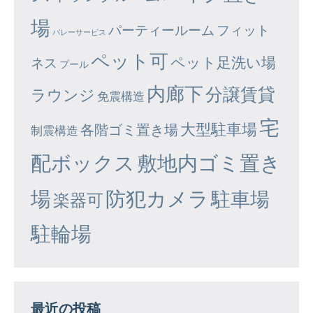
場
パーティールーム
フィット
バレーサービス
ペット可
ペット足洗い場
ネス
プール
内廊下
分譲賃貸
ラウンジ
免震構造
宅
大型駐車場
各階ゴミ置き場
制震構造
配ボックス
敷地内ゴミ置き
場
防犯カメラ
駐車場
楽器可
駐輪場
最近の投稿