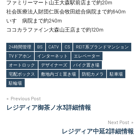
ファミリーマート山王大森駅前店まで約20m
社会医療法人財団仁医会牧田総合病院まで約640m
いすゞ病院まで約240m
ココカラファイン大森山王店まで約120m
24時間管理
BS
CATV
CS
REIT系ブランドマンション
TVドアホン
インターネット
エレベーター
オートロック
デザイナーズ
バイク置き場
Tags
宅配ボックス
敷地内ゴミ置き場
防犯カメラ
駐車場
駐輪場
投
Previous Post
レジディア御茶ノ水3詳細情報
稿
ナ
Next Post
レジディア中延2詳細情報
ビ