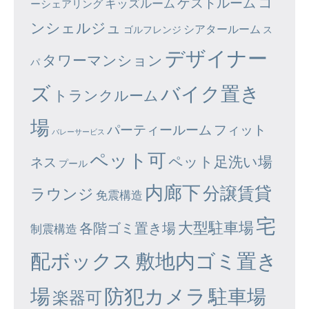
コ
ゲストルーム
キッズルーム
ーシェアリング
ンシェルジュ
シアタールーム
ゴルフレンジ
ス
デザイナー
タワーマンション
パ
ズ
バイク置き
トランクルーム
場
パーティールーム
フィット
バレーサービス
ペット可
ペット足洗い場
ネス
プール
内廊下
分譲賃貸
ラウンジ
免震構造
宅
大型駐車場
各階ゴミ置き場
制震構造
配ボックス
敷地内ゴミ置き
場
防犯カメラ
駐車場
楽器可