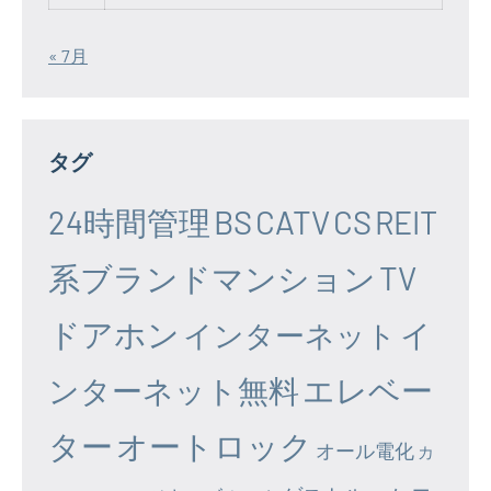
« 7月
タグ
24時間管理
BS
CATV
CS
REIT
系ブランドマンション
TV
ドアホン
イ
インターネット
エレベー
ンターネット無料
ター
オートロック
オール電化
カ