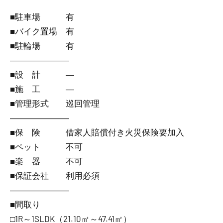
■駐車場 有
■バイク置場 有
■駐輪場 有
―――――――
■設 計 ―
■施 工 ―
■管理形式 巡回管理
―――――――
■保 険 借家人賠償付き火災保険要加入
■ペット 不可
■楽 器 不可
■保証会社 利用必須
―――――――
■間取り
□1R～1SLDK（21.10㎡～47.41㎡）