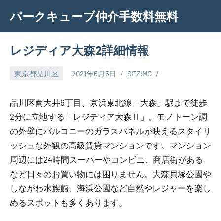
Skip
パークキューブ仲介手数料無料
to
content
レジディア大森2詳細情報
東京都品川区
2021年6月5日
SEZIMO
品川区南大井6丁目、京浜東北線「大森」駅まで徒歩
2分に立地する「レジディア大森Ⅱ」。モノトーン調
の外壁にバルコニーのガラスパネルが映えるスタイリ
ッシュな外観の高級賃貸マンションです。マンション
周辺には24時間スーパーやコンビニ、商店街がある
など日々のお買い物には困りません。大森貝塚公園や
しながわ水族館、海浜公園など自然やレジャーを楽し
めるスポットも多くあります。