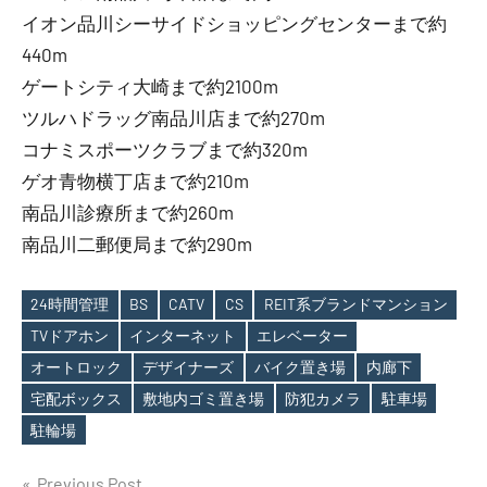
イオン品川シーサイドショッピングセンターまで約
440m
ゲートシティ大崎まで約2100m
ツルハドラッグ南品川店まで約270m
コナミスポーツクラブまで約320m
ゲオ青物横丁店まで約210m
南品川診療所まで約260m
南品川二郵便局まで約290m
24時間管理
BS
CATV
CS
REIT系ブランドマンション
TVドアホン
インターネット
エレベーター
オートロック
デザイナーズ
バイク置き場
内廊下
Tags
宅配ボックス
敷地内ゴミ置き場
防犯カメラ
駐車場
駐輪場
Previous Post