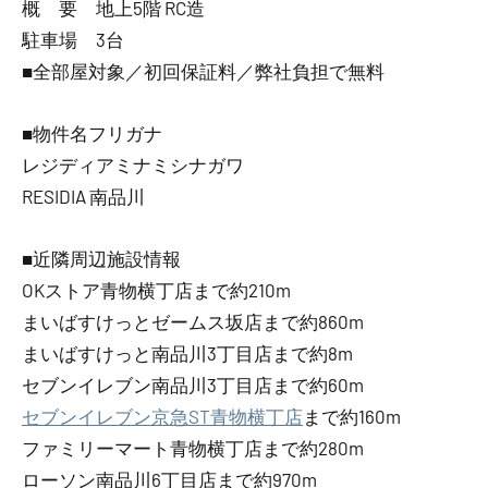
概 要 地上5階 RC造
駐車場 3台
■全部屋対象／初回保証料／弊社負担で無料
■物件名フリガナ
レジディアミナミシナガワ
RESIDIA 南品川
■近隣周辺施設情報
OKストア青物横丁店まで約210m
まいばすけっとゼームス坂店まで約860m
まいばすけっと南品川3丁目店まで約8m
セブンイレブン南品川3丁目店まで約60m
セブンイレブン京急ST青物横丁店
まで約160m
ファミリーマート青物横丁店まで約280m
ローソン南品川6丁目店まで約970m