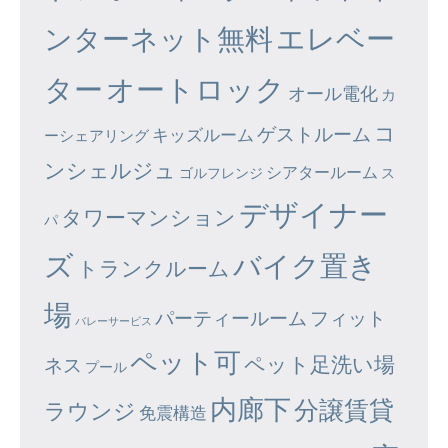
エレベー
ンターネット無料
ター
オートロック
オール電化
カ
コ
ゲストルーム
キッズルーム
ーシェアリング
ンシェルジュ
シアタールーム
ゴルフレンジ
ス
デザイナー
タワーマンション
パ
ズ
バイク置き
トランクルーム
場
パーティールーム
フィット
バレーサービス
ペット可
ペット足洗い場
ネス
プール
内廊下
分譲賃貸
ラウンジ
免震構造