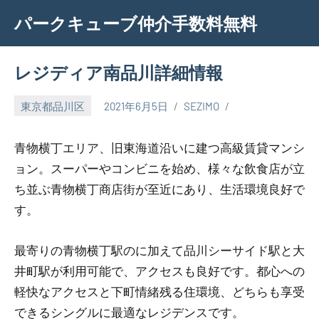
Skip
パークキューブ仲介手数料無料
to
content
レジディア南品川詳細情報
東京都品川区
2021年6月5日
SEZIMO
青物横丁エリア、旧東海道沿いに建つ高級賃貸マンシ
ョン。スーパーやコンビニを始め、様々な飲食店が立
ち並ぶ青物横丁商店街が至近にあり、生活環境良好で
す。
最寄りの青物横丁駅のに加えて品川シーサイド駅と大
井町駅が利用可能で、アクセスも良好です。都心への
軽快なアクセスと下町情緒残る住環境、どちらも享受
できるシングルに最適なレジデンスです。