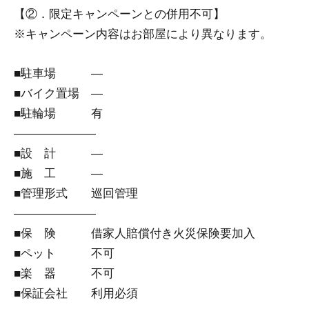
【②．限定キャンペーンとの併用不可】
※キャンペーン内容はお部屋により異なります。
■駐車場 ―
■バイク置場 ―
■駐輪場 有
―――――――
■設 計 ―
■施 工 ―
■管理形式 巡回管理
―――――――
■保 険 借家人賠償付き火災保険要加入
■ペット 不可
■楽 器 不可
■保証会社 利用必須