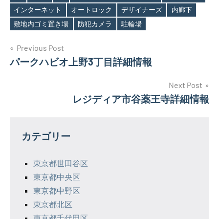
インターネット
オートロック
デザイナーズ
内廊下
Tags
敷地内ゴミ置き場
防犯カメラ
駐輪場
投
Previous Post
パークハビオ上野3丁目詳細情報
稿
ナ
Next Post
レジディア市谷薬王寺詳細情報
ビ
ゲ
カテゴリー
ー
シ
東京都世田谷区
東京都中央区
ョ
東京都中野区
ン
東京都北区
東京都千代田区