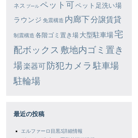
ペット可
ペット足洗い場
ネス
プール
内廊下
分譲賃貸
ラウンジ
免震構造
宅
大型駐車場
各階ゴミ置き場
制震構造
配ボックス
敷地内ゴミ置き
場
防犯カメラ
駐車場
楽器可
駐輪場
最近の投稿
エルファーロ目黒3詳細情報