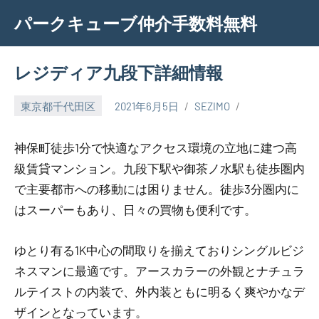
Skip
パークキューブ仲介手数料無料
to
content
レジディア九段下詳細情報
東京都千代田区
2021年6月5日
SEZIMO
神保町徒歩1分で快適なアクセス環境の立地に建つ高
級賃貸マンション。九段下駅や御茶ノ水駅も徒歩圏内
で主要都市への移動には困りません。徒歩3分圏内に
はスーパーもあり、日々の買物も便利です。
ゆとり有る1K中心の間取りを揃えておりシングルビジ
ネスマンに最適です。アースカラーの外観とナチュラ
ルテイストの内装で、外内装ともに明るく爽やかなデ
ザインとなっています。