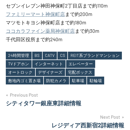
セブンイレブン神田神保町2丁目店まで約110m
ファミリーマート神保町店
まで約200m
マツモトキヨシ神保町店まで約180m
ココカラファイン薬局神保町店
まで約30m
千代田区役所まで約240m
24時間管理
BS
CATV
CS
REIT系ブランドマンション
TVドアホン
インターネット
エレベーター
Tags
オートロック
デザイナーズ
宅配ボックス
敷地内ゴミ置き場
防犯カメラ
駐車場
駐輪場
投
Previous Post
シティタワー銀座東詳細情報
稿
ナ
Next Post
レジディア西新宿2詳細情報