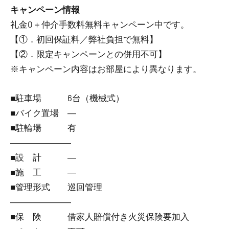
キャンペーン情報
礼金0
＋
仲介手数料無料
キャンペーン中です。
【①．初回保証料／弊社負担で無料】
【②．限定キャンペーンとの併用不可】
※キャンペーン内容はお部屋により異なります。
■駐車場 6台（機械式）
■バイク置場 ―
■駐輪場 有
―――――――
■設 計 ―
■施 工 ―
■管理形式 巡回管理
―――――――
■保 険 借家人賠償付き火災保険要加入