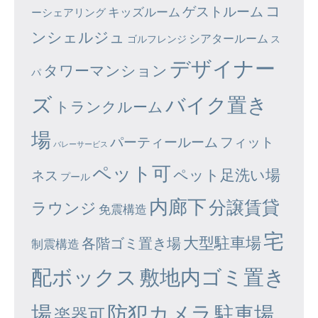
コ
ゲストルーム
キッズルーム
ーシェアリング
ンシェルジュ
シアタールーム
ゴルフレンジ
ス
デザイナー
タワーマンション
パ
ズ
バイク置き
トランクルーム
場
パーティールーム
フィット
バレーサービス
ペット可
ペット足洗い場
ネス
プール
内廊下
分譲賃貸
ラウンジ
免震構造
宅
大型駐車場
各階ゴミ置き場
制震構造
配ボックス
敷地内ゴミ置き
場
防犯カメラ
駐車場
楽器可