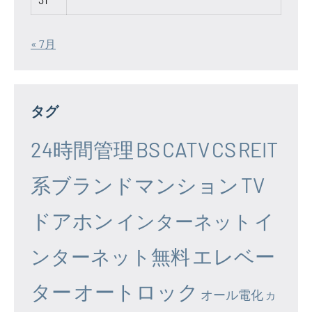
« 7月
タグ
24時間管理
BS
CATV
CS
REIT
系ブランドマンション
TV
ドアホン
イ
インターネット
エレベー
ンターネット無料
ター
オートロック
オール電化
カ