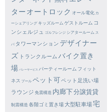
ター
オートロック
オール電化
カ
コ
ゲストルーム
キッズルーム
ーシェアリング
ンシェルジュ
シアタールーム
ゴルフレンジ
ス
デザイナー
タワーマンション
パ
ズ
バイク置き
トランクルーム
場
パーティールーム
フィット
バレーサービス
ペット可
ペット足洗い場
ネス
プール
内廊下
分譲賃貸
ラウンジ
免震構造
宅
大型駐車場
各階ゴミ置き場
制震構造