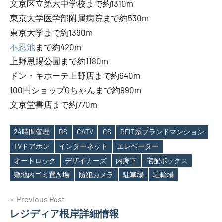
文京区立第六中学校まで約1310m
東京大学医学部附属病院まで約530m
東京大学まで約1390m
不忍池
まで約420m
上野恩賜公園まで約1180m
ドン・キホーテ上野店まで約640m
100円ショップQちゃんまで約990m
文京堂書店まで約770m
24時間管理
BS
CATV
CS
REIT系ブランドマンション
TVドアホン
インターネット
エレベーター
Tags
オートロック
デザイナーズ
内廊下
宅配ボックス
敷地内ゴミ置き場
防犯カメラ
駐車場
駐輪場
投
Previous Post
レジディア根岸詳細情報
稿