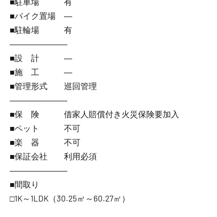
■駐車場 有
■バイク置場 ―
■駐輪場 有
―――――――
■設 計 ―
■施 工 ―
■管理形式 巡回管理
―――――――
■保 険 借家人賠償付き火災保険要加入
■ペット 不可
■楽 器 不可
■保証会社 利用必須
―――――――
■間取り
□1K～1LDK（30.25㎡～60.27㎡）