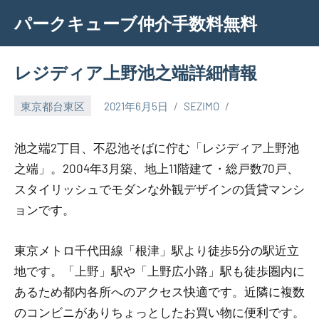
Skip
パークキューブ仲介手数料無料
to
content
レジディア上野池之端詳細情報
東京都台東区
2021年6月5日
SEZIMO
池之端2丁目、不忍池そばに佇む「レジディア上野池
之端」。2004年3月築、地上11階建て・総戸数70戸、
スタイリッシュでモダンな外観デザインの賃貸マンシ
ョンです。
東京メトロ千代田線「根津」駅より徒歩5分の駅近立
地です。「上野」駅や「上野広小路」駅も徒歩圏内に
あるため都内各所へのアクセス快適です。近隣に複数
のコンビニがありちょっとしたお買い物に便利です。