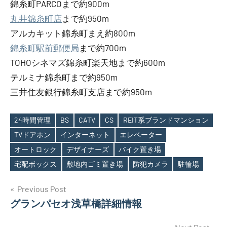
錦糸町PARCOまで約900m
丸井錦糸町店
まで約950m
アルカキット錦糸町まえ約800m
錦糸町駅前郵便局
まで約700m
TOHOシネマズ錦糸町楽天地まで約600m
テルミナ錦糸町まで約950m
三井住友銀行錦糸町支店まで約950m
24時間管理
BS
CATV
CS
REIT系ブランドマンション
TVドアホン
インターネット
エレベーター
Tags
オートロック
デザイナーズ
バイク置き場
宅配ボックス
敷地内ゴミ置き場
防犯カメラ
駐輪場
投
Previous Post
グランパセオ浅草橋詳細情報
稿