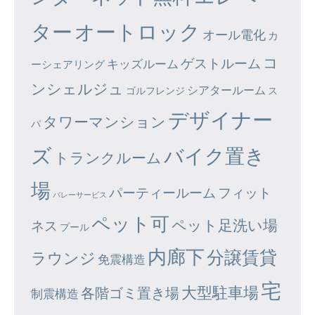
ター
オートロック
オール電化
カ
コ
ゲストルーム
キッズルーム
ーシェアリング
ンシェルジュ
シアタールーム
ゴルフレンジ
ス
デザイナー
タワーマンション
パ
ズ
バイク置き
トランクルーム
場
パーティールーム
フィット
バレーサービス
ペット可
ペット足洗い場
ネス
プール
内廊下
分譲賃貸
ラウンジ
免震構造
宅
大型駐車場
各階ゴミ置き場
制震構造