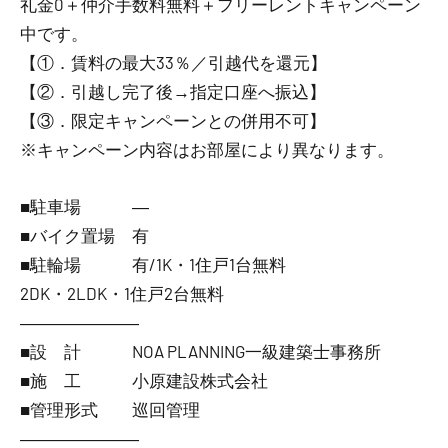
礼金0
＋
仲介手数料無料
＋
フリーレント
キャンペーン
中です。
【①．賃料の最大33％／引越代を還元】
【②．引越し完了後→指定口座へ振込】
【③．限定キャンペーンとの併用不可】
※キャンペーン内容はお部屋により異なります。
■駐車場 ―
■バイク置場 有
■駐輪場 有/1K・1住戸1台無料
2DK・2LDK・1住戸2台無料
―――――――
■設 計 NOA PLANNING一級建築士事務所
■施 工 小原建設株式会社
■管理形式 巡回管理
―――――――