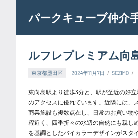
Skip
to
パークキューブ仲介
content
ルフレプレミアム向
東京都墨田区
2024年11月7日
SEZIMO
東向島駅より徒歩3分と、駅が至近の好
のアクセスに優れています。近隣には、
商業施設も複数点在し、日常のお買い物
程近く、四季折々の水辺の自然にも親し
を基調としたバイカラーデザインがスタ