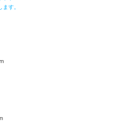
します。
m
m