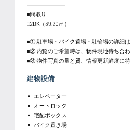
―――――――
■間取り
□2DK（39.20㎡）
■① 駐車場・バイク置場・駐輪場の詳細
■② 内覧のご希望時は、物件現地待ち合
■③ 物件写真の量と質、情報更新鮮度に
建物設備
エレベーター
オートロック
宅配ボックス
バイク置き場