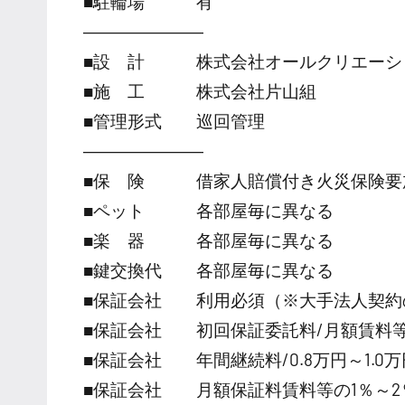
■駐輪場 有
―――――――
■設 計 株式会社オールクリエーショ
■施 工 株式会社片山組
■管理形式 巡回管理
―――――――
■保 険 借家人賠償付き火災保険要
■ペット 各部屋毎に異なる
■楽 器 各部屋毎に異なる
■鍵交換代 各部屋毎に異なる
■保証会社 利用必須（※大手法人契約
■保証会社 初回保証委託料/月額賃料等の
■保証会社 年間継続料/0.8万円～1.0万円
■保証会社 月額保証料賃料等の1％～2