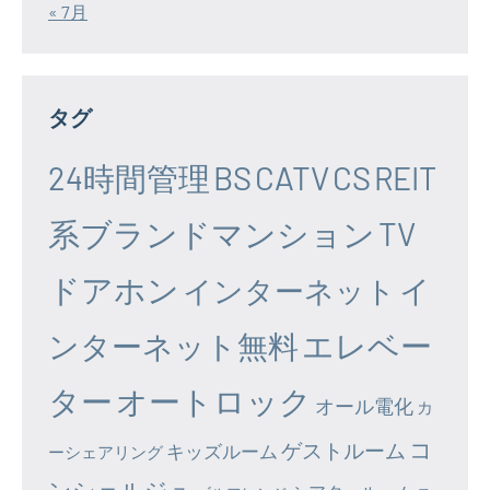
« 7月
タグ
24時間管理
BS
CATV
CS
REIT
系ブランドマンション
TV
ドアホン
イ
インターネット
エレベー
ンターネット無料
ター
オートロック
オール電化
カ
コ
ゲストルーム
キッズルーム
ーシェアリング
ンシェルジュ