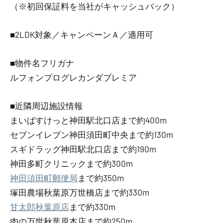
（※初回保証料を当社がキャッシュバック）
■2LDK対象／キャンペーンＡ／適用可
■物件名フリガナ
ルフォンプログレカンダプレミア
■近隣周辺施設情報
まいばすけっと神田駅北口店まで約400m
セブンイレブン神田須田町中央まで約130m
スギドラッグ神田駅北口店まで約190m
神田多町クリニックまで約300m
神田須田町郵便局
まで約350m
塚田農場秋葉原万世橋店まで約330m
甘太郎秋葉原店
まで約330m
肉の万世秋葉原本店まで約250m