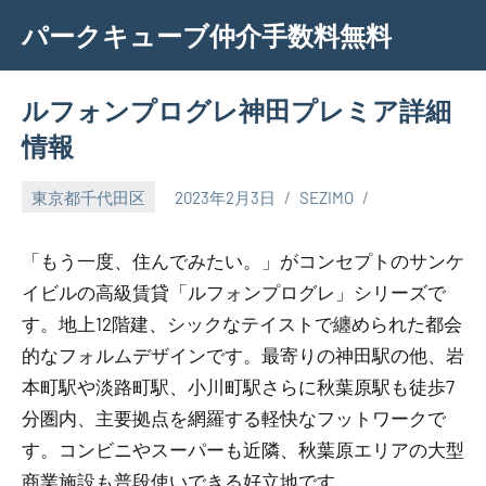
Skip
パークキューブ仲介手数料無料
to
content
ルフォンプログレ神田プレミア詳細
情報
東京都千代田区
2023年2月3日
SEZIMO
「もう一度、住んでみたい。」がコンセプトのサンケ
イビルの高級賃貸「ルフォンプログレ」シリーズで
す。地上12階建、シックなテイストで纏められた都会
的なフォルムデザインです。最寄りの神田駅の他、岩
本町駅や淡路町駅、小川町駅さらに秋葉原駅も徒歩7
分圏内、主要拠点を網羅する軽快なフットワークで
す。コンビニやスーパーも近隣、秋葉原エリアの大型
商業施設も普段使いできる好立地です。