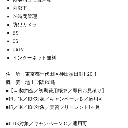
内廊下
24時間管理
防犯カメラ
BS
CS
CATV
インターネット無料
住 所 東京都千代田区神田須田町1-20-1
概 要 地上12階 RC造
■【→ 契約金／初期費用概算／即日お見積り】
■1R／1K／1DK対象／キャンペーンＢ／適用可
■1R／1K／1DK対象／実質フリーレント1ヶ月
■1LDK対象／キャンペーンＣ／適用可