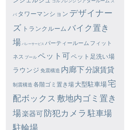
シアタールーム
ゴルフレンジ
ス
デザイナー
タワーマンション
パ
ズ
バイク置き
トランクルーム
場
パーティールーム
フィット
バレーサービス
ペット可
ペット足洗い場
ネス
プール
内廊下
分譲賃貸
ラウンジ
免震構造
宅
大型駐車場
各階ゴミ置き場
制震構造
配ボックス
敷地内ゴミ置き
場
防犯カメラ
駐車場
楽器可
駐輪場