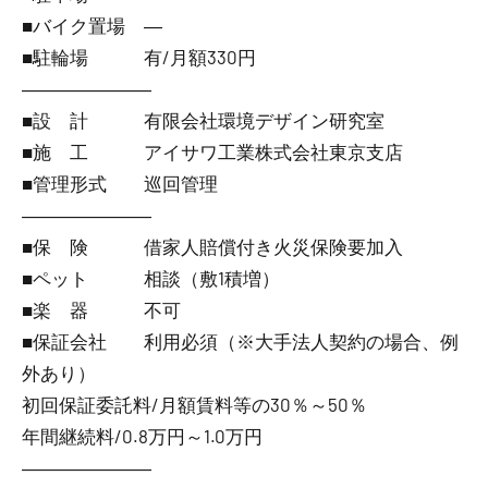
■バイク置場 ―
■駐輪場 有/月額330円
―――――――
■設 計 有限会社環境デザイン研究室
■施 工 アイサワ工業株式会社東京支店
■管理形式 巡回管理
―――――――
■保 険 借家人賠償付き火災保険要加入
■ペット 相談（敷1積増）
■楽 器 不可
■保証会社 利用必須（※大手法人契約の場合、例
外あり）
初回保証委託料/月額賃料等の30％～50％
年間継続料/0.8万円～1.0万円
―――――――