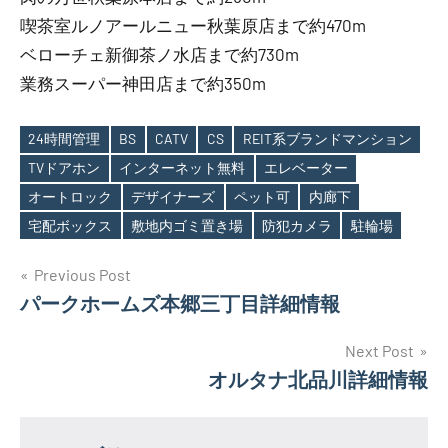
喫茶室ルノアールニュー秋葉原店まで約470m
ベローチェ新御茶ノ水店まで約730m
業務スーパー神田店まで約350m
24時間管理
BS
CATV
CS
REIT系ブランドマンション
TVドアホン
インターネット無料
エレベーター
Tags
オートロック
デザイナーズ
ペット可
内廊下
宅配ボックス
敷地内ゴミ置き場
防犯カメラ
駐輪場
投
Previous Post
パークホームズ本郷三丁目詳細情報
稿
ナ
Next Post
オルタナ北品川詳細情報
ビ
ゲ