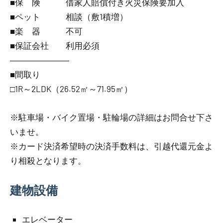
■保 険 借家人賠償付き火災保険要加入
■ペット 相談（敷1積増）
■楽 器 不可
■保証会社 利用必須
―――――――
■間取り
□1R～2LDK（26.52㎡～71.95㎡）
※駐車場・バイク置場・駐輪場の詳細はお問合せ下さ
いませ。
※カード決済希望時の決済手数料は、引越代還元金よ
り相殺となります。
建物設備
エレベーター