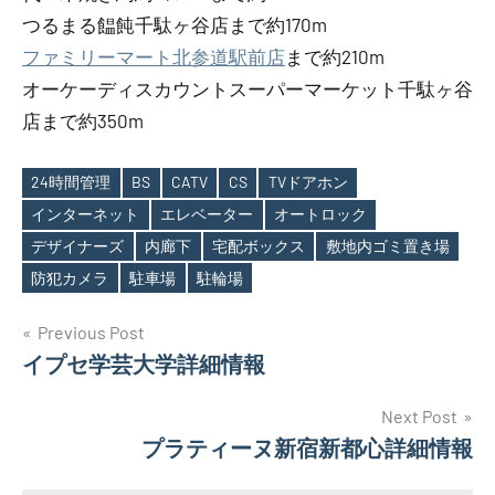
つるまる饂飩千駄ヶ谷店まで約170m
ファミリーマート北参道駅前店
まで約210m
オーケーディスカウントスーパーマーケット千駄ヶ谷
店まで約350m
24時間管理
BS
CATV
CS
TVドアホン
インターネット
エレベーター
オートロック
Tags
デザイナーズ
内廊下
宅配ボックス
敷地内ゴミ置き場
防犯カメラ
駐車場
駐輪場
投
Previous Post
イプセ学芸大学詳細情報
稿
ナ
Next Post
プラティーヌ新宿新都心詳細情報
ビ