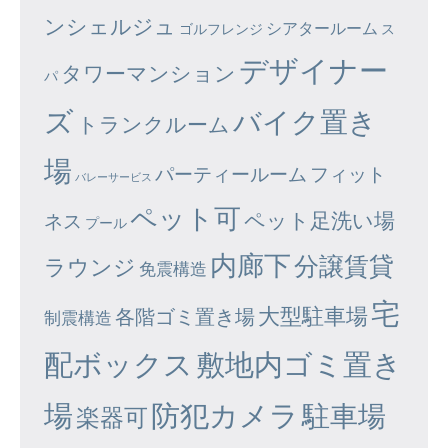
ンシェルジュ
シアタールーム
ゴルフレンジ
ス
デザイナー
タワーマンション
パ
ズ
バイク置き
トランクルーム
場
パーティールーム
フィット
バレーサービス
ペット可
ペット足洗い場
ネス
プール
内廊下
分譲賃貸
ラウンジ
免震構造
宅
大型駐車場
各階ゴミ置き場
制震構造
配ボックス
敷地内ゴミ置き
場
防犯カメラ
駐車場
楽器可