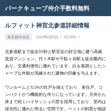
Skip
パークキューブ仲介手数料無料
to
content
ルフィット神宮北参道詳細情報
東京都渋谷区
2021年6月5日
SEZIMO
北参道駅まで徒歩30秒と駅至近の好立地に建つ高級
賃貸マンション。代々木駅や千駄ヶ谷駅も徒歩圏内に
あり、交通利便性に優れています。白を基調としたシ
ャープな外観が洗練された建物の印象を与えます。
ワンルームと1LDKの住戸を揃えており、各住戸、コ
ンパクトかつ機能的な作りになっています。天井から
床まで続くハイサッシュの窓を採用しており、室内は
採光性に優れた明るい空間です。ペットの飼育が相談