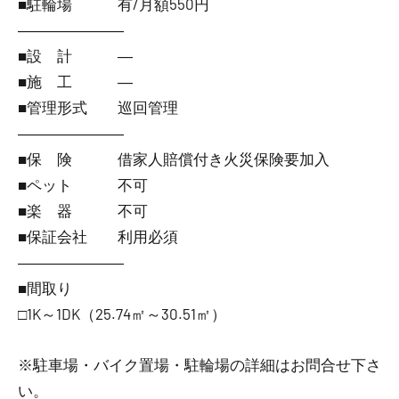
■駐輪場 有/月額550円
―――――――
■設 計 ―
■施 工 ―
■管理形式 巡回管理
―――――――
■保 険 借家人賠償付き火災保険要加入
■ペット 不可
■楽 器 不可
■保証会社 利用必須
―――――――
■間取り
□1K～1DK（25.74㎡～30.51㎡）
※駐車場・バイク置場・駐輪場の詳細はお問合せ下さ
い。