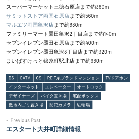
スーパーマーケット三徳石原店まで約360m
サミットストア両国石原店
まで約560m
マルエツ両国亀沢店
まで約630m
ファミリーマート墨田亀沢2丁目店まで約140m
セブンイレブン墨田石原店まで約400m
セブンイレブン墨田亀沢3丁目店まで約320m
まいばすけっと錦糸町駅北店まで約960m
BS
CATV
CS
REIT系ブランドマンション
TVドアホン
インターネット
エレベーター
オートロック
Tags
デザイナーズ
バイク置き場
宅配ボックス
敷地内ゴミ置き場
防犯カメラ
駐輪場
投
Previous Post
エスタート大井町詳細情報
稿