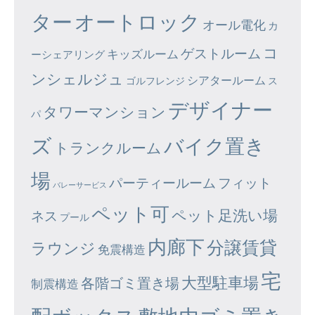
ター
オートロック
オール電化
カ
コ
ゲストルーム
キッズルーム
ーシェアリング
ンシェルジュ
シアタールーム
ゴルフレンジ
ス
デザイナー
タワーマンション
パ
ズ
バイク置き
トランクルーム
場
パーティールーム
フィット
バレーサービス
ペット可
ペット足洗い場
ネス
プール
内廊下
分譲賃貸
ラウンジ
免震構造
宅
大型駐車場
各階ゴミ置き場
制震構造