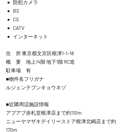
防犯カメラ
BS
CS
CATV
インターネット
住 所 東京都文京区根津1-1-18
概 要 地上14階 地下1階 RC造
駐車場 有
■物件名フリガナ
ルジェンテブンキョウネヅ
■近隣周辺施設情報
アブアブ赤札堂根津店まで約110m
ニューヤマザキデイリーストア根津北嶋店まで約
170m