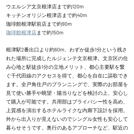
ウエルシア文京根津店まで約120m
キッチンオリジン根津店まで約40m
珈琲館根津駅前店まで約90m
珈琲館根津店
まで約150m
根津駅2番出口より約60m、わずか徒歩1分という残さ
れた場所に完成したルジェンテ文京根津。文京区の住
み心地と駅徒歩1分の立地メリット、都心主要駅を繋
ぐ千代田線のアクセスを得て、都心を自在に謳歌でき
ます。全戸角住戸のプランニングで、実際のお部屋を
見て使い勝手や眺望・陽当りなどを検討の上、安心し
て購入が可能です。共用部はプライバシー性を高め、
上質感を演出するホテルライクな内廊下設計を採用。
外から出入りが見えないのでシングル女性も安心して
暮らせそうです。奥行のあるアプローチなど、駅近の