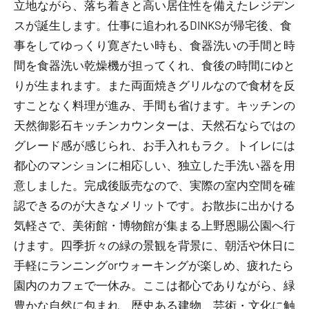
立地ながら、落ち着きと高い居住性を備えたレジデン
スが誕生します。仕事に追われるDINKSが帰宅後、食
事をしてゆっくり寛ぎたい時も、食器洗いの手間と時
間を食器洗い乾燥機が担ってくれ、食後の時間にゆと
りが生まれます。また両面焼きグリルなので食材を反
すことなく料理が進み、手間も省けます。キッチンの
天然御影石キッチンカウンターは、天然石ならではの
グレード感が感じられ、お手入れもラク。トイレには
都心のマンションに相応しい、独立した手洗い器を用
意しました。完成後販売なので、実際の室内空間を確
認できるのが大きなメリットです。お散歩に出かける
気軽さで、美術館・博物館が集まる上野恩賜公園へ行
けます。四季折々の緑の景観を背景に、朝活や休日に
手軽にランニングorウォーキングが楽しめ、疲れたら
園内のカフェで一休み。ここは都心でありながら、緑
豊かな自然に包まれ、歴史ある建物、芸術・文化に触