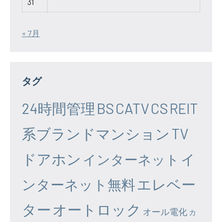
31
« 7月
タグ
24時間管理
BS
CATV
CS
REIT
系ブランドマンション
TV
ドアホン
イ
インターネット
エレベー
ンターネット無料
ター
オートロック
オール電化
カ