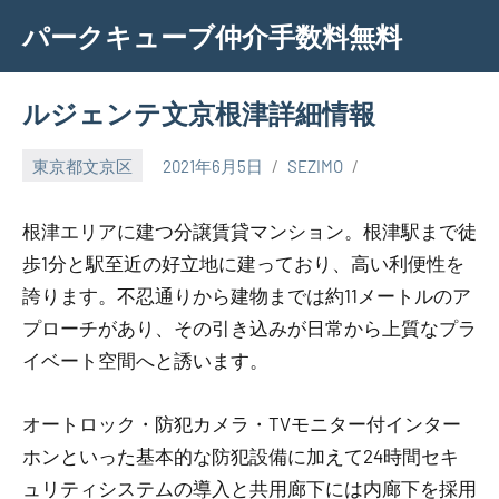
Skip
パークキューブ仲介手数料無料
to
content
ルジェンテ文京根津詳細情報
東京都文京区
2021年6月5日
SEZIMO
根津エリアに建つ分譲賃貸マンション。根津駅まで徒
歩1分と駅至近の好立地に建っており、高い利便性を
誇ります。不忍通りから建物までは約11メートルのア
プローチがあり、その引き込みが日常から上質なプラ
イベート空間へと誘います。
オートロック・防犯カメラ・TVモニター付インター
ホンといった基本的な防犯設備に加えて24時間セキ
ュリティシステムの導入と共用廊下には内廊下を採用