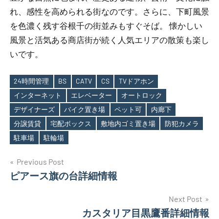
れ、感性を高められる街なのです。さらに、下町風景
を色濃く残す谷根千の街並みもすぐそば。 懐かしい
風景と活気ある商店街が続く人気エリアの散策も楽し
いです。
24時間管理
BS
CATV
CS
TVドアホン
インターネット
エレベーター
オートロック
デザイナーズ
バイク置き場
ペット可
内廊下
Tags
分譲賃貸
宅配ボックス
敷地内ゴミ置き場
防犯カメラ
駐車場
駐輪場
投
Previous Post
ピアース旗の台詳細情報
稿
ナ
Next Post
カスタリア目黒鷹番詳細情報