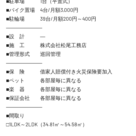
■駐車場 1台（平置式）
■バイク置場 4台/月額3,000円
■駐輪場 39台/月額200円～400円
―――――――
■設 計 ―
■施 工 株式会社松尾工務店
■管理形式 巡回管理
―――――――
■保 険 借家人賠償付き火災保険要加入
■ペット 各部屋毎に異なる
■楽 器 各部屋毎に異なる
■保証会社 各部屋毎に異なる
―――――――
■間取り
□1LDK～2LDK（34.81㎡～54.58㎡）