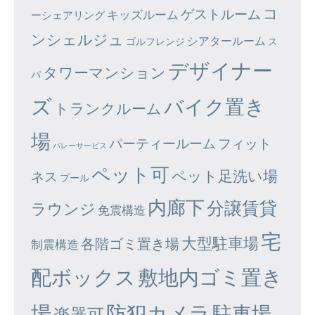
コ
ゲストルーム
キッズルーム
ーシェアリング
ンシェルジュ
シアタールーム
ゴルフレンジ
ス
デザイナー
タワーマンション
パ
ズ
バイク置き
トランクルーム
場
パーティールーム
フィット
バレーサービス
ペット可
ペット足洗い場
ネス
プール
内廊下
分譲賃貸
ラウンジ
免震構造
宅
大型駐車場
各階ゴミ置き場
制震構造
配ボックス
敷地内ゴミ置き
場
防犯カメラ
駐車場
楽器可