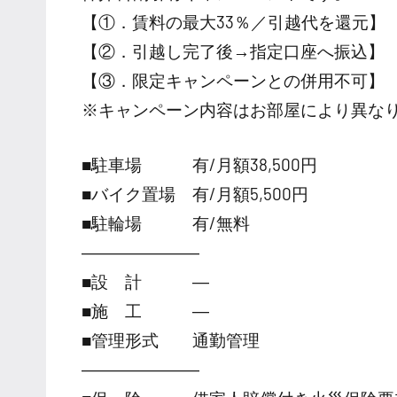
【①．賃料の最大33％／引越代を還元】
【②．引越し完了後→指定口座へ振込】
【③．限定キャンペーンとの併用不可】
※キャンペーン内容はお部屋により異な
■駐車場 有/月額38,500円
■バイク置場 有/月額5,500円
■駐輪場 有/無料
―――――――
■設 計 ―
■施 工 ―
■管理形式 通勤管理
―――――――