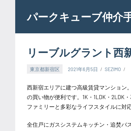
Skip
to
パークキューブ仲介
content
リーブルグラント西
東京都新宿区
2021年6月5日
SEZIMO
西新宿エリアに建つ高級賃貸マンション。
の買い物が便利です。1K・1LDK・2LD
ファミリーと多彩なライフスタイルに対
全住戸にガスシステムキッチン・追焚バ