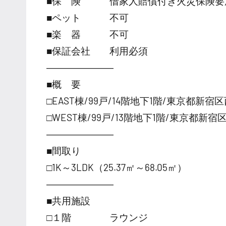
■保 険 借家人賠償付き火災保険要
■ペット 不可
■楽 器 不可
■保証会社 利用必須
―――――――
■概 要
□EAST棟/99戸/14階地下1階/東京都新宿区
□WEST棟/99戸/13階地下1階/東京都新宿区
―――――――
■間取り
□1K～3LDK（25.37㎡～68.05㎡）
―――――――
■共用施設
□１階 ラウンジ