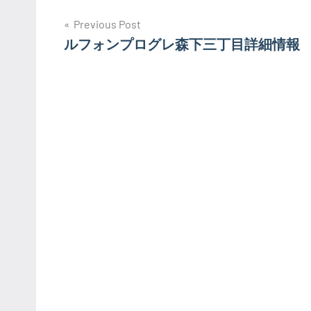
投
Previous Post
ルフォンプログレ森下三丁目詳細情報
稿
ナ
ビ
ゲ
ー
シ
ョ
ン