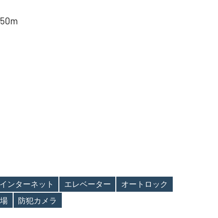
50m
インターネット
エレベーター
オートロック
場
防犯カメラ