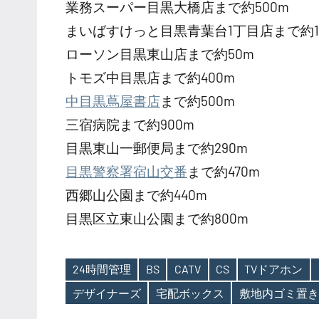
業務スーパー目黒大橋店まで約500m
まいばすけっと目黒青葉台1丁目店まで約1
ローソン目黒東山店まで約50m
トモズ中目黒店まで約400m
中目黒蔦屋書店
まで約500m
三宿病院まで約900m
目黒東山一郵便局まで約290m
目黒警察署宿山交番
まで約470m
西郷山公園まで約440m
目黒区立東山公園まで約800m
24時間管理
BS
CATV
CS
TVドアホン
Tags
デザイナーズ
宅配ボックス
敷地内ゴミ置き