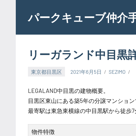
Skip
to
パークキューブ仲介
content
リーガランド中目黒
東京都目黒区
2021年6月5日
SEZIMO
LEGALAND中目黒の建物概要。
目黒区東山にある築5年の分譲マンション
最寄駅は東急東横線の中目黒駅から徒歩
物件特徴