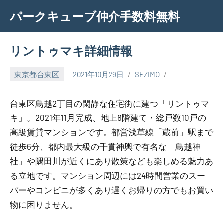
Skip
パークキューブ仲介手数料無料
to
content
リントゥマキ詳細情報
東京都台東区
2021年10月29日
SEZIMO
台東区鳥越2丁目の閑静な住宅街に建つ「リントゥマ
キ」。2021年11月完成、地上8階建て・総戸数10戸の
高級賃貸マンションです。都営浅草線「蔵前」駅まで
徒歩6分、都内最大級の千貫神輿で有名な「鳥越神
社」や隅田川が近くにあり散策なども楽しめる魅力あ
る立地です。マンション周辺には24時間営業のスー
パーやコンビニが多くあり遅くお帰りの方でもお買い
物に困りません。