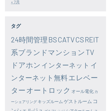
« 7月
タグ
24時間管理
BS
CATV
CS
REIT
系ブランドマンション
TV
ドアホン
イ
インターネット
エレベー
ンターネット無料
ター
オートロック
オール電化
カ
コ
ゲストルーム
キッズルーム
ーシェアリング
ンシェルジュ
シアタールーム
ゴルフレンジ
ス