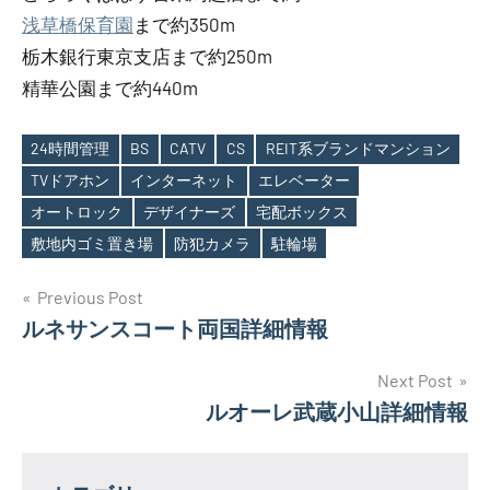
浅草橋保育園
まで約350m
栃木銀行東京支店まで約250m
精華公園まで約440m
24時間管理
BS
CATV
CS
REIT系ブランドマンション
TVドアホン
インターネット
エレベーター
Tags
オートロック
デザイナーズ
宅配ボックス
敷地内ゴミ置き場
防犯カメラ
駐輪場
投
Previous Post
ルネサンスコート両国詳細情報
稿
ナ
Next Post
ルオーレ武蔵小山詳細情報
ビ
ゲ