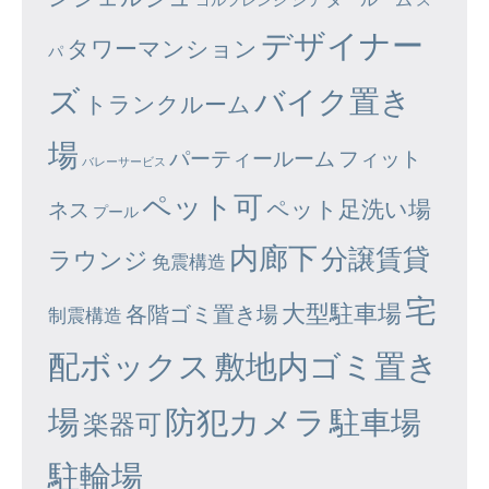
デザイナー
タワーマンション
パ
ズ
バイク置き
トランクルーム
場
パーティールーム
フィット
バレーサービス
ペット可
ペット足洗い場
ネス
プール
内廊下
分譲賃貸
ラウンジ
免震構造
宅
大型駐車場
各階ゴミ置き場
制震構造
配ボックス
敷地内ゴミ置き
場
防犯カメラ
駐車場
楽器可
駐輪場