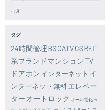
« 7月
タグ
24時間管理
BS
CATV
CS
REIT
系ブランドマンション
TV
ドアホン
イ
インターネット
エレベー
ンターネット無料
ター
オートロック
オール電化
カ
コ
ゲストルーム
キッズルーム
ーシェアリング