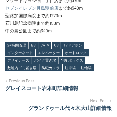
マツモトキヨシ佃二丁目店まで約370m
セブンイレブン月島駅前店
まで約540m
聖路加国際病院まで約1270m
石川島記念病院まで約150m
中の島公園まで約340m
24時間管理
BS
CATV
CS
TVドアホン
インターネット
エレベーター
オートロック
Tags
デザイナーズ
バイク置き場
宅配ボックス
敷地内ゴミ置き場
防犯カメラ
駐車場
駐輪場
投
Previous Post
グレイスコート岩本町詳細情報
稿
ナ
Next Post
グランドゥール代々木大山詳細情報
ビ