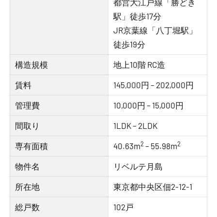
都営大江戸線「勝どき
駅」徒歩17分
JR京葉線「八丁堀駅」
徒歩19分
構造規模
地上10階 RC造
賃料
145,000円 – 202,000円
管理費
10,000円 – 15,000円
間取り
1LDK – 2LDK
2
2
専有面積
40.63m
– 55.98m
物件名
リベルテ月島
所在地
東京都中央区佃2-12-1
総戸数
102戸