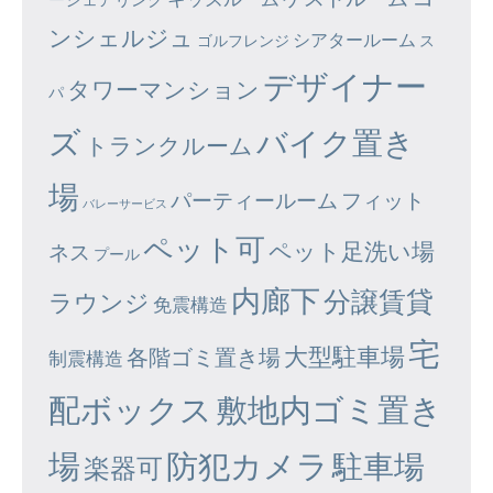
ンシェルジュ
シアタールーム
ゴルフレンジ
ス
デザイナー
タワーマンション
パ
ズ
バイク置き
トランクルーム
場
パーティールーム
フィット
バレーサービス
ペット可
ペット足洗い場
ネス
プール
内廊下
分譲賃貸
ラウンジ
免震構造
宅
大型駐車場
各階ゴミ置き場
制震構造
配ボックス
敷地内ゴミ置き
場
防犯カメラ
駐車場
楽器可