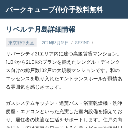
Skip
パークキューブ仲介手数料無料
to
content
リベルテ月島詳細情報
東京都中央区
2021年3月18日
SEZIMO
リバーシティ21エリア内に建つ高級賃貸マンション。
1LDKから2LDKのプランを揃えたシングル・ディンク
ス向けの総戸数102戸の大規模マンションです。和の
エッセンスを取り入れたエントランスホールが風情あ
る雰囲気を感じさせます。
ガスシステムキッチン・追焚バス・浴室乾燥機・洗浄
便座・エアコンといった充実した室内設備を揃えてお
り、居住者の快適な生活をサポートします。住戸の向
きによっては高層タワーによるシティビューや隅田川