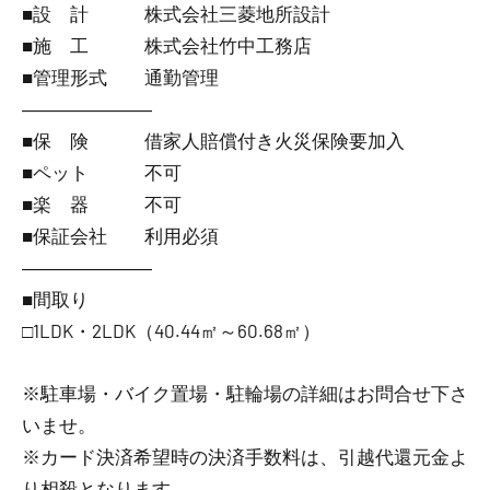
■設 計 株式会社三菱地所設計
■施 工 株式会社竹中工務店
■管理形式 通勤管理
―――――――
■保 険 借家人賠償付き火災保険要加入
■ペット 不可
■楽 器 不可
■保証会社 利用必須
―――――――
■間取り
□1LDK・2LDK（40.44㎡～60.68㎡）
※駐車場・バイク置場・駐輪場の詳細はお問合せ下さ
いませ。
※カード決済希望時の決済手数料は、引越代還元金よ
り相殺となります。