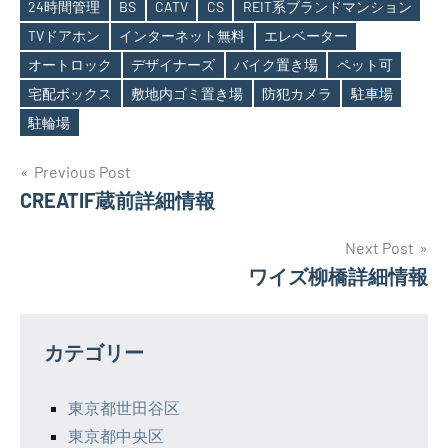
24時間管理
BS
CATV
CS
REIT系ブランドマンション
TVドアホン
インターネット無料
エレベーター
オートロック
デザイナーズ
バイク置き場
ペット可
Tags
宅配ボックス
敷地内ゴミ置き場
防犯カメラ
駐車場
駐輪場
投
Previous Post
CREATIF蔵前詳細情報
稿
ナ
Next Post
ワイズ柳橋詳細情報
ビ
ゲ
カテゴリー
ー
シ
東京都世田谷区
東京都中央区