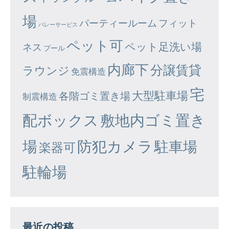
場
パーティールーム
フィット
バレーサービス
ペット可
ペット足洗い場
ネス
プール
内廊下
分譲賃貸
ラウンジ
免震構造
宅
大型駐車場
各階ゴミ置き場
制震構造
配ボックス
敷地内ゴミ置き
場
防犯カメラ
駐車場
楽器可
駐輪場
最近の投稿