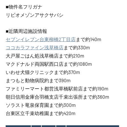
■物件名フリガナ
リビオメゾンアサクサバシ
■近隣周辺施設情報
セブンイレブン台東柳橋2丁目店
まで約140m
ココカラファイン浅草橋店
まで約330m
大戸屋ごはん処浅草橋店まで約210m
マクドナルド両国駅西口店まで約1080m
いわせ犬猫クリニックまで約370m
まつもと動物病院約まで390m
ファミリーマート都営浅草橋駅前店まで約190m
朝日信用金庫合羽橋支店千束出張所まで約360m
ソラスト竜泉保育園まで約300m
台東区立千束幼稚園まで約420m