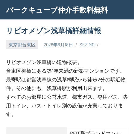
Skip
パークキューブ仲介手数料無料
to
content
リビオメゾン浅草橋詳細情報
東京都台東区
2026年6月18日
SEZIMO
リビオメゾン浅草橋の建物概要。
台東区柳橋にある築1年未満の新築マンションです。
最寄駅は都営浅草線の浅草橋駅から徒歩2分の駅近物
件。その他にも、浅草橋駅が利用出来ます。
すべてのお部屋に公営水道、都市ガス、専用バス、専
用トイレ、バス・トイレ別の設備が充実しておりま
す。
REIT系ブランドマンシ