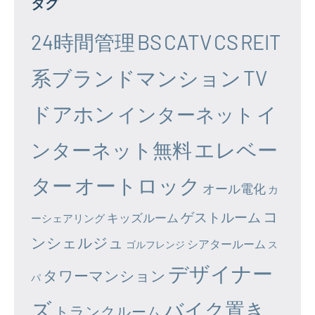
タグ
24時間管理
BS
CATV
CS
REIT
系ブランドマンション
TV
ドアホン
イ
インターネット
エレベー
ンターネット無料
ター
オートロック
オール電化
カ
コ
ゲストルーム
キッズルーム
ーシェアリング
ンシェルジュ
シアタールーム
ゴルフレンジ
ス
デザイナー
タワーマンション
パ
ズ
バイク置き
トランクルーム