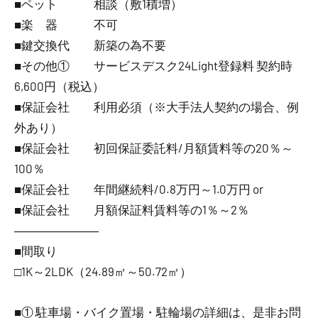
■ペット 相談（敷1積増）
■楽 器 不可
■鍵交換代 新築の為不要
■その他① サービスデスク24Light登録料 契約時
6,600円（税込）
■保証会社 利用必須（※大手法人契約の場合、例
外あり）
■保証会社 初回保証委託料/月額賃料等の20％～
100％
■保証会社 年間継続料/0.8万円～1.0万円 or
■保証会社 月額保証料賃料等の1％～2％
―――――――
■間取り
□1K～2LDK（24.89㎡～50.72㎡）
■① 駐車場・バイク置場・駐輪場の詳細は、是非お問