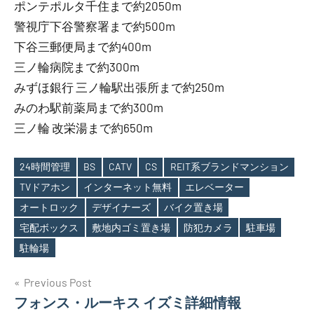
ポンテポルタ千住まで約2050m
警視庁下谷警察署まで約500m
下谷三郵便局まで約400m
三ノ輪病院まで約300m
みずほ銀行 三ノ輪駅出張所まで約250m
みのわ駅前薬局まで約300m
三ノ輪 改栄湯まで約650m
24時間管理
BS
CATV
CS
REIT系ブランドマンション
TVドアホン
インターネット無料
エレベーター
オートロック
デザイナーズ
バイク置き場
Tags
宅配ボックス
敷地内ゴミ置き場
防犯カメラ
駐車場
駐輪場
投
Previous Post
フォンス・ルーキス イズミ詳細情報
稿