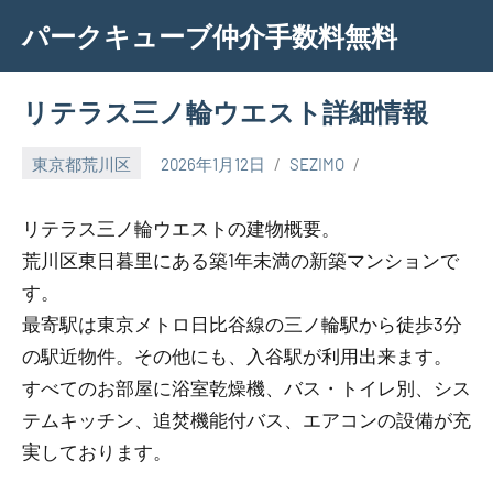
Skip
パークキューブ仲介手数料無料
to
content
リテラス三ノ輪ウエスト詳細情報
東京都荒川区
2026年1月12日
SEZIMO
リテラス三ノ輪ウエストの建物概要。
荒川区東日暮里にある築1年未満の新築マンションで
す。
最寄駅は東京メトロ日比谷線の三ノ輪駅から徒歩3分
の駅近物件。その他にも、入谷駅が利用出来ます。
すべてのお部屋に浴室乾燥機、バス・トイレ別、シス
テムキッチン、追焚機能付バス、エアコンの設備が充
実しております。