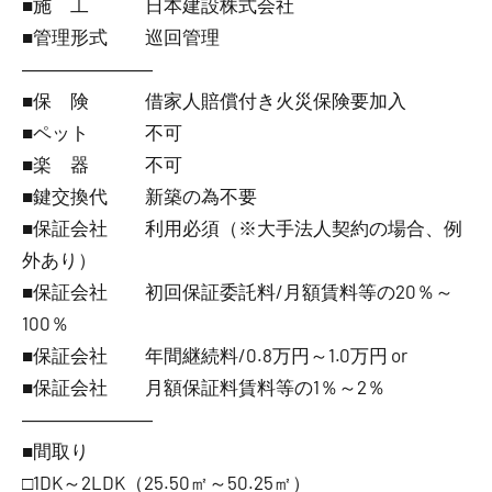
■施 工 日本建設株式会社
■管理形式 巡回管理
―――――――
■保 険 借家人賠償付き火災保険要加入
■ペット 不可
■楽 器 不可
■鍵交換代 新築の為不要
■保証会社 利用必須（※大手法人契約の場合、例
外あり）
■保証会社 初回保証委託料/月額賃料等の20％～
100％
■保証会社 年間継続料/0.8万円～1.0万円 or
■保証会社 月額保証料賃料等の1％～2％
―――――――
■間取り
□1DK～2LDK（25.50㎡～50.25㎡）