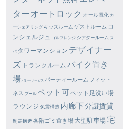
ター
オートロック
オール電化
カ
コ
ゲストルーム
キッズルーム
ーシェアリング
ンシェルジュ
シアタールーム
ゴルフレンジ
ス
デザイナー
タワーマンション
パ
ズ
バイク置き
トランクルーム
場
パーティールーム
フィット
バレーサービス
ペット可
ペット足洗い場
ネス
プール
内廊下
分譲賃貸
ラウンジ
免震構造
宅
大型駐車場
各階ゴミ置き場
制震構造