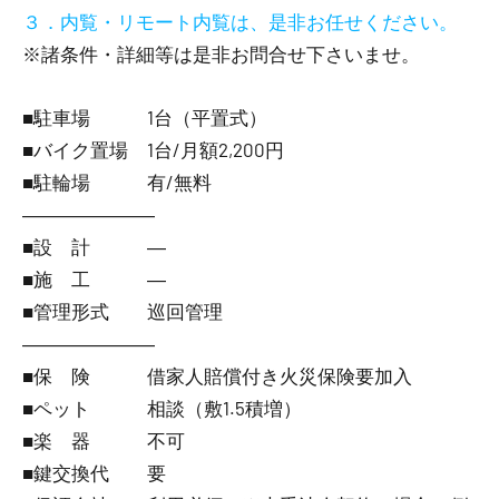
３．内覧・リモート内覧は、是非お任せください。
※諸条件・詳細等は是非お問合せ下さいませ。
■駐車場 1台（平置式）
■バイク置場 1台/月額2,200円
■駐輪場 有/無料
―――――――
■設 計 ―
■施 工 ―
■管理形式 巡回管理
―――――――
■保 険 借家人賠償付き火災保険要加入
■ペット 相談（敷1.5積増）
■楽 器 不可
■鍵交換代 要