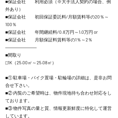
■保証会社 利用必須（※大手法人契約の場合、例
外あり）
■保証会社 初回保証委託料/月額賃料等の20％～
100％
■保証会社 年間継続料/0.8万円～1.0万円 or
■保証会社 月額保証料賃料等の1％～2％
―――――――
■間取り
□1K（25.00㎡～25.08㎡）
■① 駐車場・バイク置場・駐輪場の詳細は、是非お問
合せ下さい。
■② 内覧のご希望時は、物件現地待ち合わせ対応をし
ております。
■③ 物件写真の量と質、情報更新鮮度に特化して運営
しています。