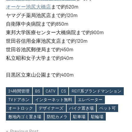
オーケー池尻大橋店
まで約520m
ヤマグチ薬局池尻店まで約120m
自衛隊中央病院まで約850m
東邦大学医療センター大橋病院まで約900m
世田谷信用金庫池尻支店まで約120m
世田谷池尻郵便局まで約450m
私立昭和女子大学まで約940m
目黒区立東山公園まで約400m
24時間管理
BS
CATV
CS
REIT系ブランドマンション
TVドアホン
インターネット無料
エレベーター
Tags
オートロック
デザイナーズ
バイク置き場
ペット可
敷地内ゴミ置き場
防犯カメラ
駐車場
駐輪場
Previous Post