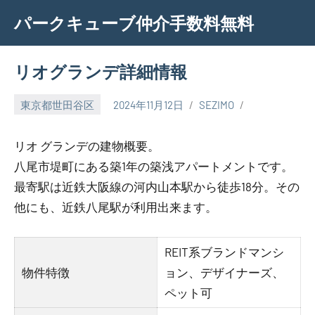
Skip
パークキューブ仲介手数料無料
to
content
リオグランデ詳細情報
東京都世田谷区
2024年11月12日
SEZIMO
リオ グランデの建物概要。
八尾市堤町にある築1年の築浅アパートメントです。
最寄駅は近鉄大阪線の河内山本駅から徒歩18分。その
他にも、近鉄八尾駅が利用出来ます。
REIT系ブランドマンシ
物件特徴
ョン、デザイナーズ、
ペット可