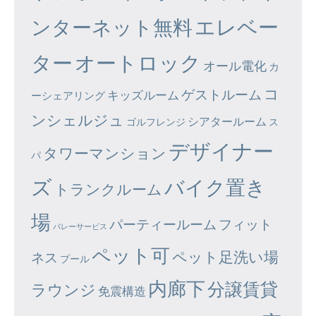
エレベー
ンターネット無料
ター
オートロック
オール電化
カ
コ
ゲストルーム
キッズルーム
ーシェアリング
ンシェルジュ
シアタールーム
ゴルフレンジ
ス
デザイナー
タワーマンション
パ
ズ
バイク置き
トランクルーム
場
パーティールーム
フィット
バレーサービス
ペット可
ペット足洗い場
ネス
プール
内廊下
分譲賃貸
ラウンジ
免震構造