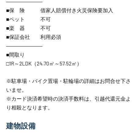
―――――――
■保 険 借家人賠償付き火災保険要加入
■ペット 不可
■楽 器 不可
■保証会社 利用必須
―――――――
■間取り
□1R～2LDK（24.70㎡～57.52㎡）
※駐車場・バイク置場・駐輪場の詳細はお問合せ下さ
いませ。
※カード決済希望時の決済手数料は、引越代還元金よ
り相殺となります。
建物設備