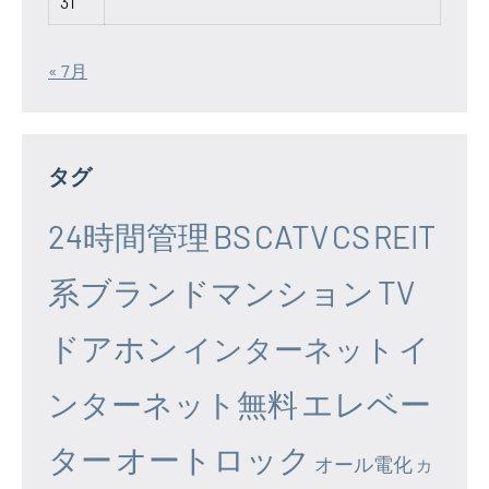
31
« 7月
タグ
24時間管理
BS
CATV
CS
REIT
系ブランドマンション
TV
ドアホン
イ
インターネット
エレベー
ンターネット無料
ター
オートロック
オール電化
カ