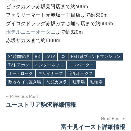
ビックカメラ赤坂見附店まで約400m
ファミリーマート元赤坂一丁目店まで約330m
ダイコクドラッグ赤坂みすじ通り店まで約600m
ホテルニューオータニ
まで約820m
赤坂サカスまで約1000m
24時間管理
BS
CATV
CS
REIT系ブランドマンション
TVドアホン
インターネット
エレベーター
Tags
オートロック
デザイナーズ
宅配ボックス
敷地内ゴミ置き場
防犯カメラ
駐車場
駐輪場
投
Previous Post
ユーストリア駒沢詳細情報
稿
ナ
Next Post
富士見イースト詳細情報