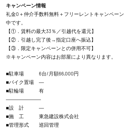
キャンペーン情報
礼金0
＋
仲介手数料無料
＋
フリーレント
キャンペーン
中です。
【①．賃料の最大33％／引越代を還元】
【②．引越し完了後→指定口座へ振込】
【③．限定キャンペーンとの併用不可】
※キャンペーン内容はお部屋により異なります。
■駐車場 6台/月額66,000円
■バイク置場 ―
■駐輪場 有
―――――――
■設 計 ―
■施 工 東急建設株式会社
■管理形式 巡回管理