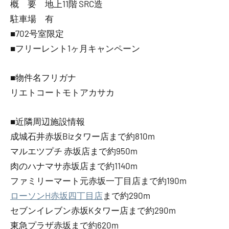
概 要 地上11階 SRC造
駐車場 有
■702号室限定
■フリーレント1ヶ月キャンペーン
■物件名フリガナ
リエトコートモトアカサカ
■近隣周辺施設情報
成城石井赤坂Bizタワー店まで約810m
マルエツプチ 赤坂店まで約950m
肉のハナマサ赤坂店まで約1140m
ファミリーマート元赤坂一丁目店まで約190m
ローソンH赤坂四丁目店
まで約290m
セブンイレブン赤坂Kタワー店まで約290m
東急プラザ赤坂まで約620m