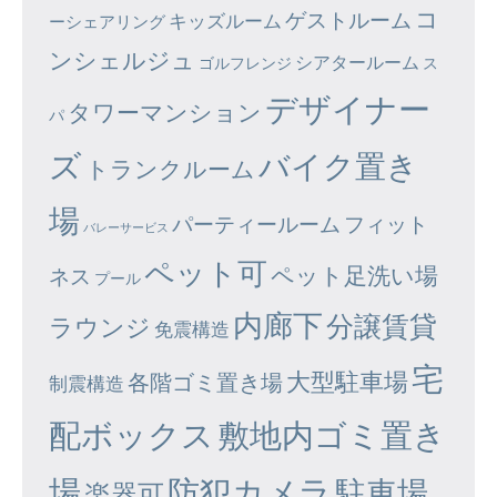
コ
ゲストルーム
キッズルーム
ーシェアリング
ンシェルジュ
シアタールーム
ゴルフレンジ
ス
デザイナー
タワーマンション
パ
ズ
バイク置き
トランクルーム
場
パーティールーム
フィット
バレーサービス
ペット可
ペット足洗い場
ネス
プール
内廊下
分譲賃貸
ラウンジ
免震構造
宅
大型駐車場
各階ゴミ置き場
制震構造
配ボックス
敷地内ゴミ置き
場
防犯カメラ
駐車場
楽器可