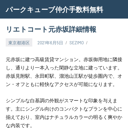
Skip
パークキューブ仲介手数料無料
to
content
リエトコート元赤坂詳細情報
東京都港区
2021年6月5日
SEZIMO
元赤坂に建つ高級賃貸マンション。赤坂御用地に隣接
し、通りより一本入った閑静な立地に建っています。
赤坂見附駅、永田町駅、溜池山王駅が徒歩圏内で、オ
ン・オフともに軽快なアクセスが可能になります。
シンプルな白基調の外観がスマートな印象を与えま
す。主にシングル向けのコンパクトなプランを中心に
揃えており、室内はナチュラルカラーの明るく爽やか
な内装です。