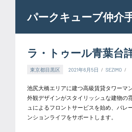
Skip
to
パークキューブ仲介
content
ラ・トゥール青葉台
東京都目黒区
2021年6月5日
SEZIMO
池尻大橋エリアに建つ高級賃貸タワーマ
外観デザインがスタイリッシュな建物の雰
ュによるフロントサービスを始め、バレ
ンションライフをサポートします。