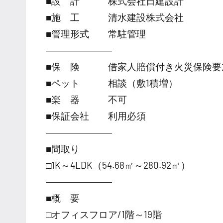
■設 計 株式会社日建設計
■施 工 清水建設株式会社
■管理形式 常駐管理
―――――――
■保 険 借家人賠償付き火災保険要
■ペット 相談（敷1積増）
■楽 器 不可
■保証会社 利用必須
―――――――
■間取り
□1K～4LDK（54.68㎡～280.92㎡）
―――――――
■概 要
□オフィスフロア/1階～19階