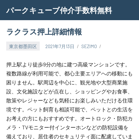
Skip
パークキューブ仲介手数料無料
to
content
ラクラス押上詳細情報
東京都墨田区
2021年7月13日
SEZIMO
押上駅より徒歩9分の地に建つ高級マンションです。
複数路線が利用可能で、都心主要エリアへの移動にも
困りません。駅周辺を中心に、観光地や大型商業施
設、文化施設などが点在し、ショッピングやお食事、
散策やレジャーなども気軽にお楽しみいただける住環
境です。ペット飼育も相談可能で、ペットとの生活を
お考えの方にもおすすめです。オートロック・防犯カ
メラ・TVモニター付インターホンなどの防犯設備を
備えており、居住者のセキュリティ面に配慮していま