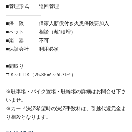
■管理形式 巡回管理
―――――――
■保 険 借家人賠償付き火災保険要加入
■ペット 相談（敷1積増）
■楽 器 不可
■保証会社 利用必須
―――――――
■間取り
□1K～1LDK（25.89㎡～41.71㎡）
※駐車場・バイク置場・駐輪場の詳細はお問合せ下さ
いませ。
※カード決済希望時の決済手数料は、引越代還元金よ
り相殺となります。