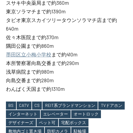
スサキ中央薬局まで約360m
東京ソラマチまで約1390m
タビオ東京スカイツリータウンソラマチ店まで約
640m
佐々木医院まで約370m
隅田公園まで約860m
墨田区立小梅小学校
まで約410m
本所警察署向島交番まで約290m
浅草病院まで約980m
向島交番まで約280m
わんぱく天国まで約1310m
BS
CATV
CS
REIT系ブランドマンション
TVドアホン
インターネット
エレベーター
オートロック
Tags
デザイナーズ
ペット可
宅配ボックス
敷地内ゴミ置き場
防犯カメラ
駐輪場