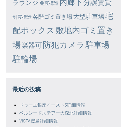
内廊下
分譲賃貸
ラウンジ
免震構造
宅
大型駐車場
各階ゴミ置き場
制震構造
配ボックス
敷地内ゴミ置き
場
防犯カメラ
駐車場
楽器可
駐輪場
最近の投稿
ドゥーエ銀座イースト3詳細情報
ベルシードステアー大森北詳細情報
VISTA豊島詳細情報