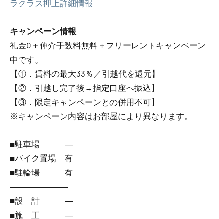
ラクラス押上詳細情報
キャンペーン情報
礼金0
＋
仲介手数料無料
＋
フリーレント
キャンペーン
中です。
【①．賃料の最大33％／引越代を還元】
【②．引越し完了後→指定口座へ振込】
【③．限定キャンペーンとの併用不可】
※キャンペーン内容はお部屋により異なります。
■駐車場 ―
■バイク置場 有
■駐輪場 有
―――――――
■設 計 ―
■施 工 ―