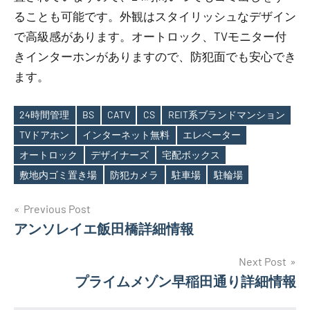
ることも可能です。外観はスタイリッシュなデザイン
で高級感があります。オートロック、TVモニター付
きインターホンがありますので、防犯面でも安心でき
ます。
24時間管理
BS
CATV
CS
REIT系ブランドマンション
TVドアホン
インターネット無料
エレベーター
Tags
オートロック
デザイナーズ
宅配ボックス
敷地内ゴミ置き場
防犯カメラ
駐車場
駐輪場
投
Previous Post
アンソレイエ飯田橋詳細情報
稿
ナ
Next Post
プライムメゾン早稲田通り詳細情報
ビ