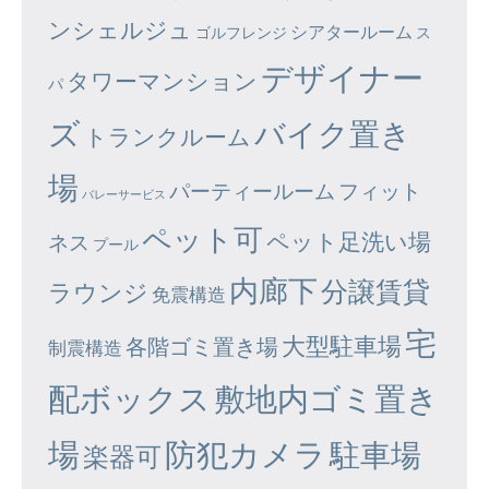
ンシェルジュ
シアタールーム
ゴルフレンジ
ス
デザイナー
タワーマンション
パ
ズ
バイク置き
トランクルーム
場
パーティールーム
フィット
バレーサービス
ペット可
ペット足洗い場
ネス
プール
内廊下
分譲賃貸
ラウンジ
免震構造
宅
大型駐車場
各階ゴミ置き場
制震構造
配ボックス
敷地内ゴミ置き
場
防犯カメラ
駐車場
楽器可