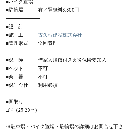
■バイク置場 ―
■駐輪場 有／登録料3,300円
―――――――
■設 計 ―
■施 工
古久根建設株式会社
■管理形式 巡回管理
―――――――
■保 険 借家人賠償付き火災保険要加入
■ペット 不可
■楽 器 不可
■保証会社 利用必須
―――――――
■間取り
□1K（25.29㎡）
※駐車場・バイク置場・駐輪場の詳細はお問合せ下さ