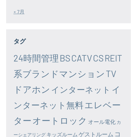
« 7月
タグ
24時間管理
BS
CATV
CS
REIT
系ブランドマンション
TV
ドアホン
イ
インターネット
エレベー
ンターネット無料
ター
オートロック
オール電化
カ
コ
ゲストルーム
キッズルーム
ーシェアリング