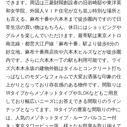
できます。周辺は三菱財閥創設者の旧岩崎邸や東洋英
和女学院、外国人ＶＩＰ住宅が立ち並ぶ特別な場所と
も言える。麻布十番や六本木まで徒歩圏内ですので日
常生活の買い物はもちろん、休日にはショッピングや
グルメを楽しんでいただけます。最寄駅は東京メトロ
南北線・都営大江戸線「麻布十番」駅より徒歩6分の
好立地。麻布十番商店街や六本木ヒルズなどが徒歩圏
内です。さらに六本木一丁の駅も利用可能です。ライ
ズ六本木永坂の建物外観はタイルとコンクリート打ち
っぱなしのモダンなフォルムで大変お洒落な印象の仕
上がりとなっており存在感のある物件です。間取りは
1Rタイプからメゾネットタイプや3LDKなどもご用意
しており幅広いニーズにお答えできる間取りのライン
ナップとなってます。19タイプの豊富な間取りの中に
は、人気のメゾネットタイプ・ルーフバルコニー付
き・東京タワービュー等、様々なお部屋を取り揃えて