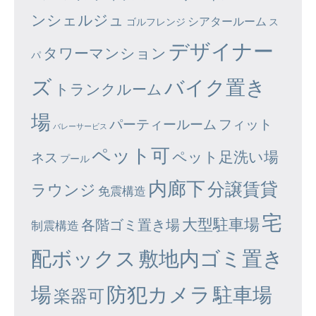
ンシェルジュ
シアタールーム
ゴルフレンジ
ス
デザイナー
タワーマンション
パ
ズ
バイク置き
トランクルーム
場
パーティールーム
フィット
バレーサービス
ペット可
ペット足洗い場
ネス
プール
内廊下
分譲賃貸
ラウンジ
免震構造
宅
大型駐車場
各階ゴミ置き場
制震構造
配ボックス
敷地内ゴミ置き
場
防犯カメラ
駐車場
楽器可