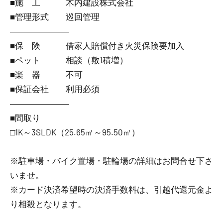
■施 工 木内建設株式会社
■管理形式 巡回管理
―――――――
■保 険 借家人賠償付き火災保険要加入
■ペット 相談（敷1積増）
■楽 器 不可
■保証会社 利用必須
―――――――
■間取り
□1K～3SLDK（25.65㎡～95.50㎡）
※駐車場・バイク置場・駐輪場の詳細はお問合せ下さ
いませ。
※カード決済希望時の決済手数料は、引越代還元金よ
り相殺となります。