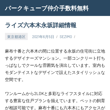
Skip
パークキューブ仲介手数料無料
to
content
ライズ六本木永坂詳細情報
東京都港区
2021年6月5日
SEZIMO
麻布十番と六本木の間に位置する永坂の住宅街に立地
するデザイナーズマンション。一部コンクリート打ち
っぱなしでクールな雰囲気を演出しています。室内も
モダンテイストなデザインで設えたスタイリッシュな
空間です。
ワンルームから2LDKと多彩なライフスタイルに対応
する豊富な住戸プランを揃えています。ペットの飼育
が相談可能です。麻布十番にも六本木にもアクセスが