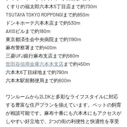
くすりの福太郎六本木5丁目店まで約730m
TSUTAYA TOKYO ROPPONGIまで約850m
ドンキホーテ六本木店まで約530m
AXISビルまで約180m
東京都済生会中央病院まで約1190m
麻布警察署まで約400m
三菱UFJ銀行麻布支店まで約560m
世田谷信用金庫六本木支店
まで約450m
六本木6丁目緑地まで約790m
六本木駅前郵便局まで約600m
ワンルームから2LDKと多彩なライフスタイルに対応
する豊富な住戸プランを揃えています。ペットの飼育
が相談可能です。麻布十番にも六本木にもアクセスが
しやすい好立地で、2つの街の利便性と快適性を享受