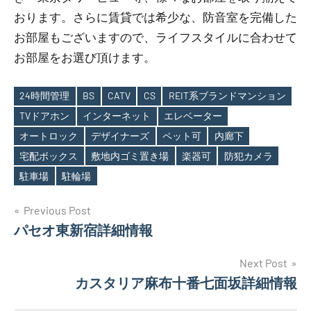
おります。さらに賃貸では希少な、防音室を完備した
お部屋もございますので、ライフスタイルに合わせて
お部屋をお選び頂けます。
24時間管理
BS
CATV
CS
REIT系ブランドマンション
TVドアホン
インターネット
エレベーター
オートロック
デザイナーズ
ペット可
内廊下
Tags
宅配ボックス
敷地内ゴミ置き場
楽器可
防犯カメラ
駐車場
駐輪場
投
Previous Post
パセオ東新宿詳細情報
稿
ナ
Next Post
カスタリア麻布十番七面坂詳細情報
ビ