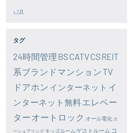
« 7月
タグ
24時間管理
BS
CATV
CS
REIT
系ブランドマンション
TV
ドアホン
イ
インターネット
エレベー
ンターネット無料
ター
オートロック
オール電化
カ
コ
ゲストルーム
キッズルーム
ーシェアリング