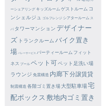
コ
ゲストルーム
キッズルーム
ーシェアリング
ンシェルジュ
シアタールーム
ゴルフレンジ
ス
デザイナー
タワーマンション
パ
ズ
バイク置き
トランクルーム
場
パーティールーム
フィット
バレーサービス
ペット可
ペット足洗い場
ネス
プール
内廊下
分譲賃貸
ラウンジ
免震構造
宅
大型駐車場
各階ゴミ置き場
制震構造
配ボックス
敷地内ゴミ置き