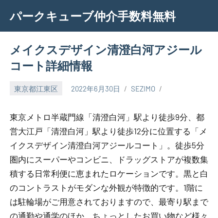
Skip
パークキューブ仲介手数料無料
to
content
メイクスデザイン清澄白河アジール
コート詳細情報
東京都江東区
2022年6月30日
SEZIMO
東京メトロ半蔵門線「清澄白河」駅より徒歩9分、都
営大江戸「清澄白河」駅より徒歩12分に位置する「メ
イクスデザイン清澄白河アジールコート」。徒歩5分
圏内にスーパーやコンビニ、ドラッグストアが複数集
積する日常利便に恵まれたロケーションです。黒と白
のコントラストがモダンな外観が特徴的です。1階に
は駐輪場がご用意されておりますので、最寄り駅まで
の通勤や通学のほか、ちょっとしたお買い物など様々