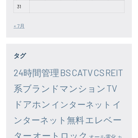
31
« 7月
タグ
24時間管理
BS
CATV
CS
REIT
系ブランドマンション
TV
ドアホン
イ
インターネット
エレベー
ンターネット無料
ター
オートロック
オール電化
カ