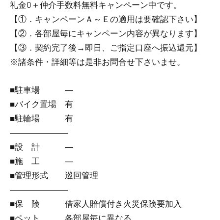
礼金0
＋
仲介手数料無料
キャンペーン中です。
【①．キャンペーンＡ～Ｅの適用は要確認下さい】
【②．各部屋毎にキャンペーン内容が異なります】
【③．契約完了後→即日、ご指定口座へ振込還元】
※諸条件・詳細等は是非お問合せ下さいませ。
■駐車場 ―
■バイク置場 有
■駐輪場 有
―――――――
■設 計 ―
■施 工 ―
■管理形式 巡回管理
―――――――
■保 険 借家人賠償付き火災保険要加入
■ペット 各部屋毎に異なる