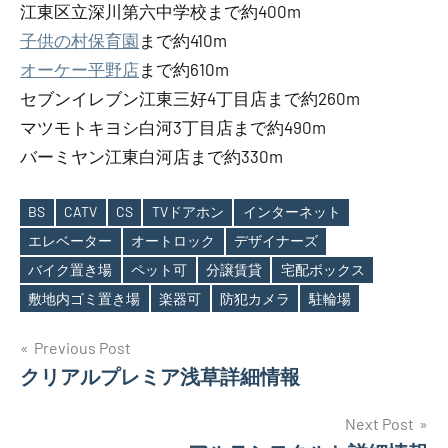
江東区立深川第六中学校まで約400m
子供の村保育園
まで約410m
オーケー平野店
まで約610m
セブンイレブン江東三好4丁目店まで約260m
マツモトキヨシ白河3丁目店まで約490m
バーミヤン江東白河店まで約330m
BS
CATV
CS
TVドアホン
インターネット
エレベーター
オートロック
デザイナーズ
Tags
バイク置き場
ペット可
分譲賃貸
宅配ボックス
敷地内ゴミ置き場
楽器可
防犯カメラ
駐輪場
投
Previous Post
クリアルプレミア浅草詳細情報
稿
ナ
Next Post