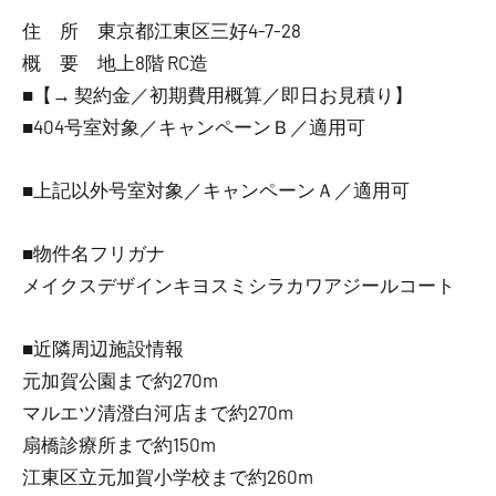
住 所 東京都江東区三好4-7-28
概 要 地上8階 RC造
■【→ 契約金／初期費用概算／即日お見積り】
■404号室対象／キャンペーンＢ／適用可
■上記以外号室対象／キャンペーンＡ／適用可
■物件名フリガナ
メイクスデザインキヨスミシラカワアジールコート
■近隣周辺施設情報
元加賀公園まで約270m
マルエツ清澄白河店まで約270m
扇橋診療所まで約150m
江東区立元加賀小学校まで約260m