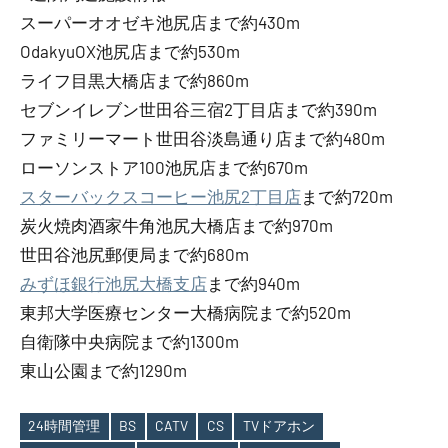
スーパーオオゼキ池尻店まで約430m
OdakyuOX池尻店まで約530m
ライフ目黒大橋店まで約860m
セブンイレブン世田谷三宿2丁目店まで約390m
ファミリーマート世田谷淡島通り店まで約480m
ローソンストア100池尻店まで約670m
スターバックスコーヒー池尻2丁目店
まで約720m
炭火焼肉酒家牛角池尻大橋店まで約970m
世田谷池尻郵便局まで約680m
みずほ銀行池尻大橋支店
まで約940m
東邦大学医療センター大橋病院まで約520m
自衛隊中央病院まで約1300m
東山公園まで約1290m
24時間管理
BS
CATV
CS
TVドアホン