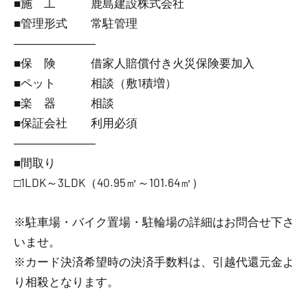
■施 工 鹿島建設株式会社
■管理形式 常駐管理
―――――――
■保 険 借家人賠償付き火災保険要加入
■ペット 相談（敷1積増）
■楽 器 相談
■保証会社 利用必須
―――――――
■間取り
□1LDK～3LDK（40.95㎡～101.64㎡）
※駐車場・バイク置場・駐輪場の詳細はお問合せ下さ
いませ。
※カード決済希望時の決済手数料は、引越代還元金よ
り相殺となります。