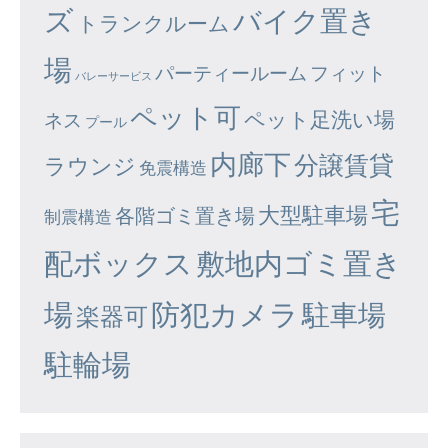
ズ
バイク置き
トランクルーム
場
パーティールーム
フィット
バレーサービス
ペット可
ペット足洗い場
ネス
プール
内廊下
分譲賃貸
ラウンジ
免震構造
宅
大型駐車場
各階ゴミ置き場
制震構造
配ボックス
敷地内ゴミ置き
場
防犯カメラ
駐車場
楽器可
駐輪場