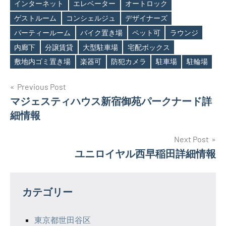
インターネット
エレベーター
オートロック
ゲストルーム
コンシェルジュ
デザイナーズ
Tags
パーティールーム
バイク置き場
ペット可
ラウンジ
内廊下
分譲賃貸
大型駐車場
宅配ボックス
敷地内ゴミ置き場
楽器可
防犯カメラ
駐車場
駐輪場
投
Previous Post
マジェスティハウス新宿御苑パークナード詳
稿
細情報
ナ
Next Post
ビ
ユニロイヤル西早稲田詳細情報
ゲ
ー
カテゴリー
シ
東京都世田谷区