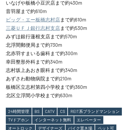
いなげや板橋小豆沢店まで約430m
音羽屋まで約610m
ビッグ・エー板橋志村店
まで約610m
三菱ＵＦＪ銀行志村支店
まで約530m
みずほ銀行蓮根支店まで約570m
北浮間郵便局まで約730m
北赤羽すまいる歯科まで約300m
幸田整形外科まで約340m
志村坂上あおき眼科まで約340m
あずさわ動物病院まで約210m
板橋区立志村第四小学校まで約360m
北区立浮間小学校まで約630m
24時間管理
BS
CATV
CS
REIT系ブランドマンション
TVドアホン
インターネット無料
エレベーター
オートロック
デザイナーズ
バイク置き場
ペット可