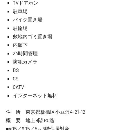
TVドアホン
駐車場
バイク置き場
駐輪場
敷地内ゴミ置き場
内廊下
24時間管理
防犯カメラ
BS
CS
CATV
インターネット無料
住 所 東京都板橋区小豆沢4-21-12
概 要 地上9階 RC造
■405／905／5～8階住居対象