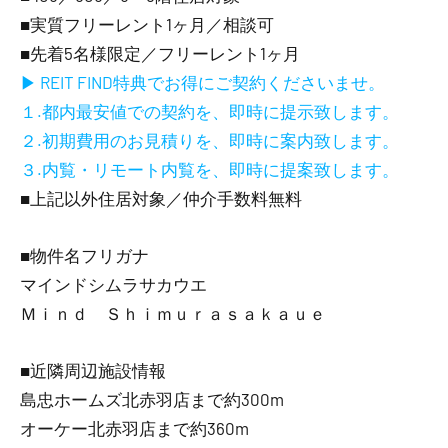
■実質フリーレント1ヶ月／相談可
■先着5名様限定／フリーレント1ヶ月
▶ REIT FIND特典でお得にご契約くださいませ。
１.都内最安値での契約を、即時に提示致します。
２.初期費用のお見積りを、即時に案内致します。
３.内覧・リモート内覧を、即時に提案致します。
■上記以外住居対象／仲介手数料無料
■物件名フリガナ
マインドシムラサカウエ
Ｍｉｎｄ Ｓｈｉｍｕｒａｓａｋａｕｅ
■近隣周辺施設情報
島忠ホームズ北赤羽店まで約300m
オーケー北赤羽店まで約360m