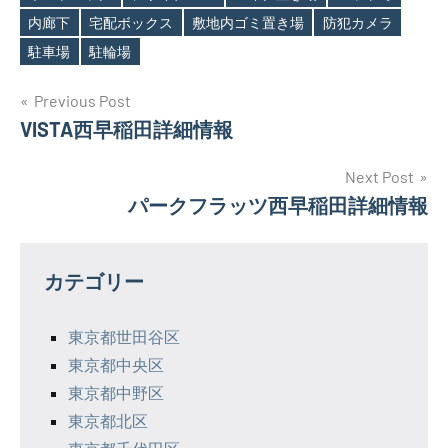
Tags
内廊下
宅配ボックス
敷地内ゴミ置き場
防犯カメラ
駐車場
駐輪場
投
Previous Post
VISTA西早稲田詳細情報
稿
ナ
Next Post
パークフラッツ西早稲田詳細情報
ビ
ゲ
カテゴリー
ー
シ
東京都世田谷区
東京都中央区
ョ
東京都中野区
ン
東京都北区