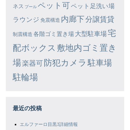
ペット可
ペット足洗い場
ネス
プール
内廊下
分譲賃貸
ラウンジ
免震構造
宅
大型駐車場
各階ゴミ置き場
制震構造
配ボックス
敷地内ゴミ置き
場
防犯カメラ
駐車場
楽器可
駐輪場
最近の投稿
エルファーロ目黒3詳細情報