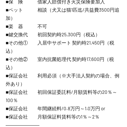
■保 険 借家人賠償付き火災保険要加入
■ペット 相談（犬又は猫1匹迄/共益費3500円追
加）
■楽 器 不可
■鍵交換代 初回契約時25,300円（税込）
■その他① 入居中サポート 契約時21,450円（税
込）
■その他② 室内抗菌処理代 契約時17,600円（税
込）
■保証会社 利用必須（※大手法人契約の場合、例
外あり）
■保証会社 初回保証委託料/月額賃料等の20％～
100％
■保証会社 年間継続料/0.8万円～1.0万円 or
■保証会社 月額保証料賃料等の1％～2％
―――――――