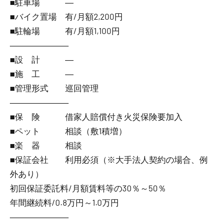
■駐車場 ―
■バイク置場 有/月額2,200円
■駐輪場 有/月額1,100円
―――――――
■設 計 ―
■施 工 ―
■管理形式 巡回管理
―――――――
■保 険 借家人賠償付き火災保険要加入
■ペット 相談（敷1積増）
■楽 器 相談
■保証会社 利用必須（※大手法人契約の場合、例
外あり）
初回保証委託料/月額賃料等の30％～50％
年間継続料/0.8万円～1.0万円
―――――――