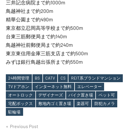
三井記念病院まで約1000m
鳥越神社まで約200m
精華公園まで約490m
東京都立忍岡高等学校まで約500m
台東三筋郵便局まで約140m
鳥越神社前郵便局まで約240m
東京東信用金庫三筋支店まで約500m
みずほ銀行鳥越出張所まで約550m
24時間管理
BS
CATV
CS
REIT系ブランドマンション
TVドアホン
インターネット無料
エレベーター
オートロック
デザイナーズ
バイク置き場
ペット可
Tags
宅配ボックス
敷地内ゴミ置き場
楽器可
防犯カメラ
駐輪場
投
Previous Post