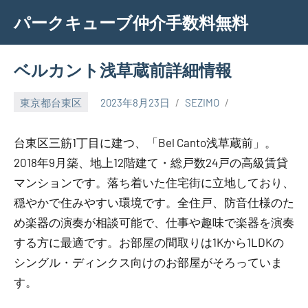
Skip
パークキューブ仲介手数料無料
to
content
ベルカント浅草蔵前詳細情報
東京都台東区
2023年8月23日
SEZIMO
台東区三筋1丁目に建つ、「Bel Canto浅草蔵前」。
2018年9月築、地上12階建て・総戸数24戸の高級賃貸
マンションです。落ち着いた住宅街に立地しており、
穏やかで住みやすい環境です。全住戸、防音仕様のた
め楽器の演奏が相談可能で、仕事や趣味で楽器を演奏
する方に最適です。お部屋の間取りは1Kから1LDKの
シングル・ディンクス向けのお部屋がそろっていま
す。