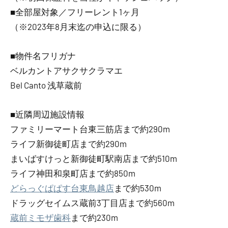
■全部屋対象／フリーレント1ヶ月
（※2023年8月末迄の申込に限る）
■物件名フリガナ
ベルカントアサクサクラマエ
Bel Canto 浅草蔵前
■近隣周辺施設情報
ファミリーマート台東三筋店まで約290m
ライフ新御徒町店まで約290m
まいばすけっと新御徒町駅南店まで約510m
ライフ神田和泉町店まで約850m
どらっぐぱぱす台東鳥越店
まで約530m
ドラッグセイムス蔵前3丁目店まで約560m
蔵前ミモザ歯科
まで約230m