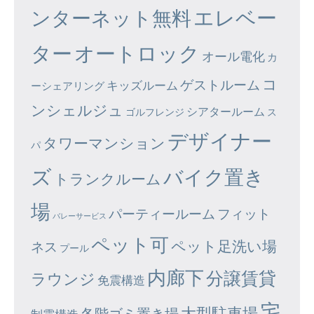
エレベー
ンターネット無料
ター
オートロック
オール電化
カ
コ
ゲストルーム
キッズルーム
ーシェアリング
ンシェルジュ
シアタールーム
ゴルフレンジ
ス
デザイナー
タワーマンション
パ
ズ
バイク置き
トランクルーム
場
パーティールーム
フィット
バレーサービス
ペット可
ペット足洗い場
ネス
プール
内廊下
分譲賃貸
ラウンジ
免震構造
宅
大型駐車場
各階ゴミ置き場
制震構造